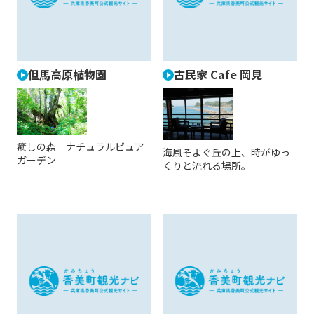
但馬高原植物園
古民家 Cafe 岡見
癒しの森 ナチュラルピュア
海風そよぐ丘の上、時がゆっ
ガーデン
くりと流れる場所。