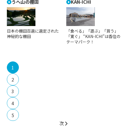
うへ山の棚田
KAN-ICHI
日本の棚田百選に選定された
「食べる」「遊ぶ」「買う」
神秘的な棚田
「寛ぐ」 “KAN-ICHI”は香住の
テーマパーク！
1
2
3
4
5
次