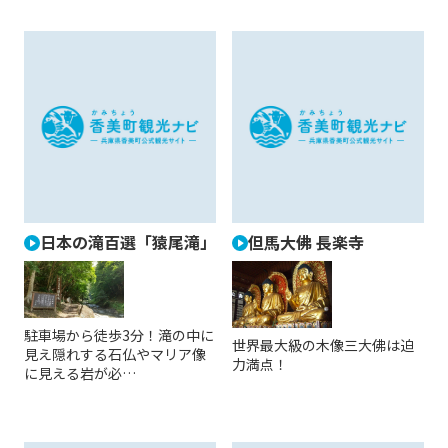
日本の滝百選「猿尾滝」
但馬大佛 長楽寺
駐車場から徒歩3分！滝の中に
世界最大級の木像三大佛は迫
見え隠れする石仏やマリア像
力満点！
に見える岩が必…