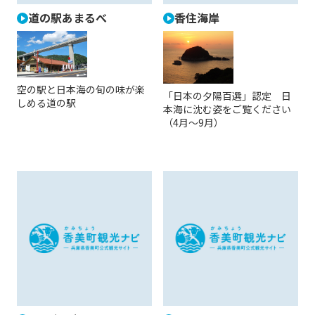
道の駅あまるべ
香住海岸
空の駅と日本海の旬の味が楽
「日本の夕陽百選」認定 日
しめる道の駅
本海に沈む姿をご覧ください
（4月～9月）