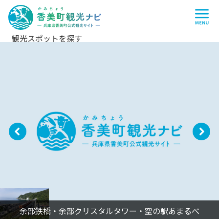
香
me
美
町
観
光
ナ
観光スポットを探す
ビ
-
兵
庫
県
香
美
町
公
式
観
光
サ
P
N
イ
ト
r
e
-
e
xt
vi