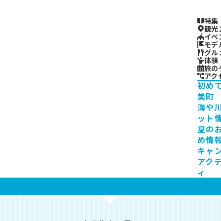
特集
観光
イベ
モデ
グル
体験
旅の
アク
初め
美町
海や
ット
夏の
め情
キャ
アク
ィ