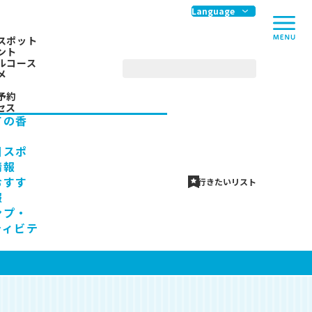
me
Language
スポット
ント
ルコース
メ
予約
セス
ての香
川スポ
情報
おすす
行きたいリスト
報
ンプ・
ティビテ