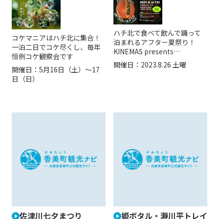
ハチ北で食べて飲んで踊って
コケマニアはハチ北に集合！
泊まれるアフター夏祭り！
一泊二日でコケ尽くし、毎年
KINEMAS presents…
恒例コケ観察会です
開催日：
2023.8.26 土曜
開催日：
5月16日（土）〜17
日（日）
佐津川七夕まつり
姫ボタル・瀞川平トレイ