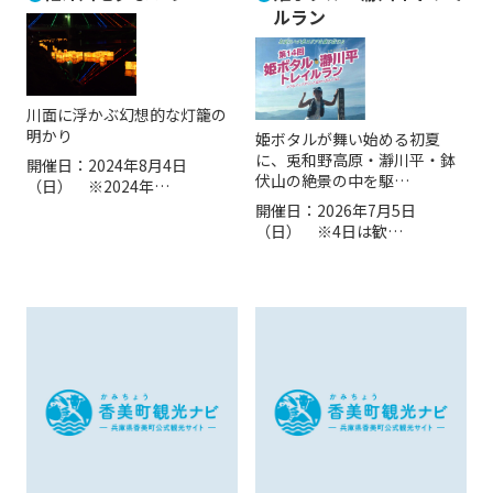
ルラン
川面に浮かぶ幻想的な灯籠の
明かり
姫ボタルが舞い始める初夏
に、兎和野高原・瀞川平・鉢
開催日：
2024年8月4日
伏山の絶景の中を駆…
（日） ※2024年…
開催日：
2026年7月5日
（日） ※4日は歓…