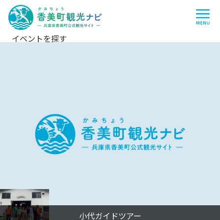
香
me
美
町
観
光
ナ
イベントを探す
ビ
-
兵
庫
県
香
美
町
公
式
観
光
サ
イ
ト
-