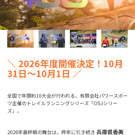
re
e
vi
xt
o
u
s
P
N
r
e
e
xt
vi
＼ 2026
年度開催決定！10月
o
u
31日〜10月1日 ／
s
全国で年間約10大会が行われる、有限会社パワースポー
ツ主催のトレイルランニングシリーズ「OSJシリー
ズ」。
兵庫県香美
2026年最終戦の舞台は、昨年に引き続き