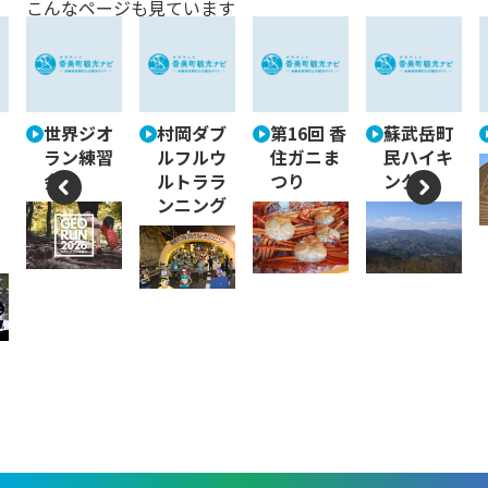
こんなページも見ています
世界ジオ
村岡ダブ
第16回 香
蘇武岳町
ラン練習
ルフルウ
住ガニま
民ハイキ
会
ルトララ
つり
ング
ンニング
P
N
re
e
vi
xt
o
u
s