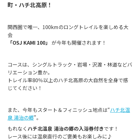
町・ハチ北高原
！
関西圏で唯一、100kmのロングトレイルを楽しめる大
会
「OSJ KAMI 100」
が今年も開催されます！
コースは、シングルトラック・岩場・沢渡・林道などバ
リエーション豊か。
トレイル率80％以上のハチ北高原の大自然を全身で感
じてください！
また、今年もスタート＆フィニッシュ地点は“
ハチ北温
泉 湯治の郷
”。
もれなく
ハチ北温泉 湯治の郷の入浴券付き
です！
レース後には温泉直行のご褒美もお楽しみに♪