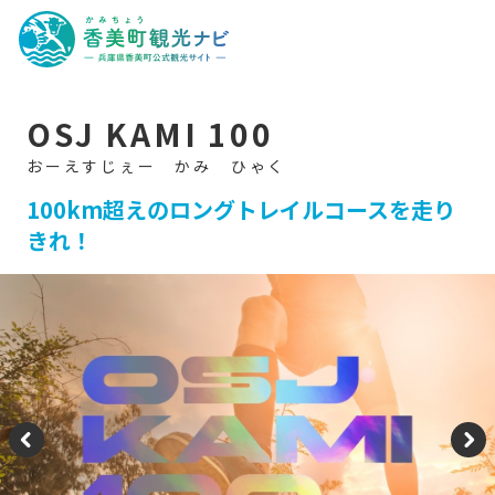
香
美
町
観
光
ナ
ビ
-
OSJ KAMI 100
兵
庫
県
香
美
100km超えのロングトレイルコースを走り
町
きれ！
公
式
観
光
サ
イ
ト
-
P
N