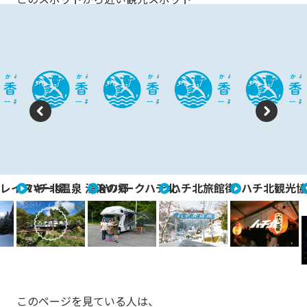
P
N
re
e
vi
xt
レイスキー場
ハチ北温泉 湯治の郷
RVパークハチ北
ハチ北旅館街
ハチ北観光協
o
u
s
このページを見ている人は、