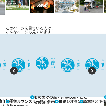
u
s
このページを見ている人は、
こんなページも見ています
P
N
re
e
vi
xt
もののけの森・昇竜の滝・たた
o
め！】子供
I 100
ホタルマンスリー特別企画｜姫ボ
世界ジオラン練習会
ふるさと小代
らの渓流
ット巡り