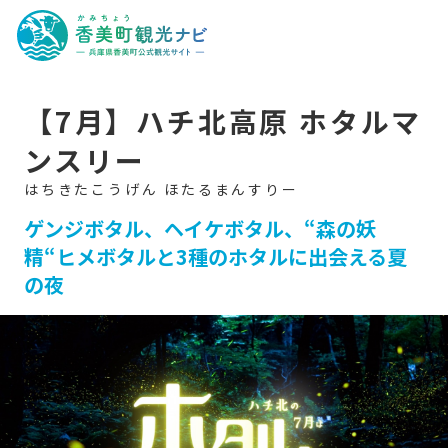
香
美
町
観
光
ナ
ビ
-
【7月】ハチ北高原 ホタルマ
兵
庫
ンスリー
県
香
美
町
公
ゲンジボタル、ヘイケボタル、“森の妖
式
観
精“ヒメボタルと3種のホタルに出会える夏
光
サ
の夜
イ
ト
-