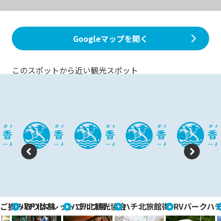
Googleマップを開く
このスポットから近い観光スポット
P
N
re
e
vi
xt
ご摘み取り体験
ハチ北マレットゴルフ場
ハチ北観光協会
ハチ北旅館街
RVパークハ
o