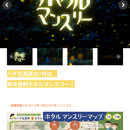
P
N
re
e
vi
xt
o
u
s
P
N
r
e
e
xt
ハチ北高原の7月は、
vi
o
毎年恒例ホタルマンスリー！
u
s
＼ 結構距離があるから車で回るのがオススメだよ ／