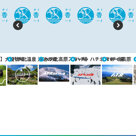
P
N
re
e
vi
xt
】大笹牧場
ハチ北温泉 湯治の郷
ハチ北高原スキー場
ハチ・ハチ北スキー場
ハチ北高原
o
u
s