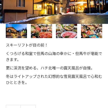
re
e
vi
xt
o
u
s
P
N
r
e
e
xt
スキーリフトが目の前！
vi
o
くつろげる和室で但馬の山海の幸かに・但馬牛が堪能で
u
s
きます。
更に渓流を望める、ハチ北唯一の露天風呂が自慢。
冬はライトアップされた幻想的な雪見露天風呂で心和む
ひとときを。