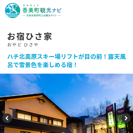
香
美
町
観
光
ナ
ビ
-
お宿ひさ家
兵
庫
県
香
美
ハチ北高原スキー場リフトが目の前！露天風
町
呂で雪景色を楽しめる宿！
公
式
観
光
サ
イ
ト
-
P
N