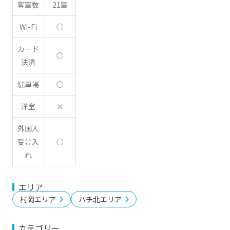
客室数
21室
Wi-Fi
○
カード
○
決済
駐車場
○
洋室
×
外国人
受け入
○
れ
エリア
村岡エリア
ハチ北エリア
カテゴリー