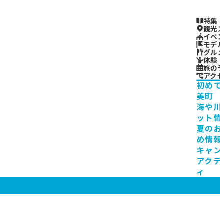
特集
観光
イベ
モデ
グル
体験
旅の
アク
初め
美町
海や
ット
夏の
め情
キャ
アク
ィ