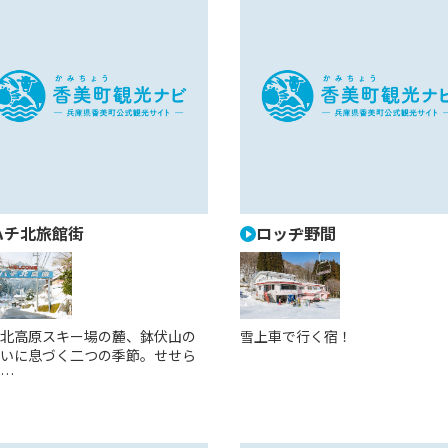
ハチ北旅館街
ロッヂ野間
北高原スキー場の麓、鉢伏山の
雪上車で行く宿！
いに息づく二つの季節。せせら
…