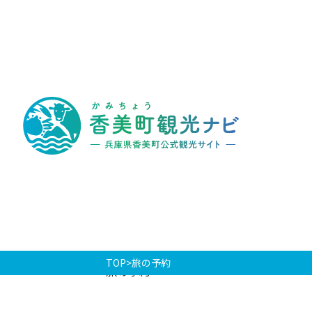
香
美
町
観
光
ナ
ビ
-
兵
庫
県
香
美
町
公
式
観
光
TOP
旅の予約
サ
旅の予約