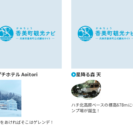
チホテル Aoitori
星降る森 天
ハチ北高原ベースの標高678ｍに
ンプ場が誕生！
をあければそこはゲレンデ！