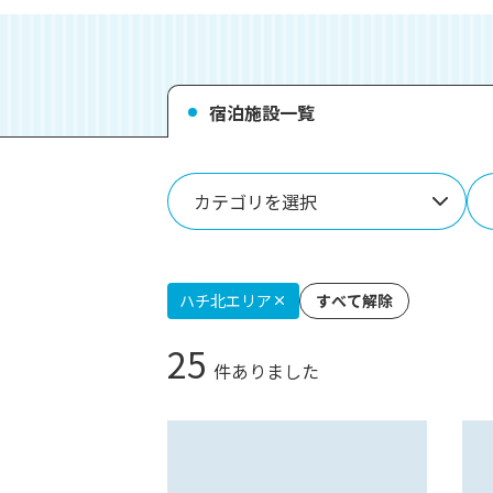
イ
ト
-
宿泊施設一覧
カテゴリを選択
ハチ北エリア
すべて解除
25
件ありました