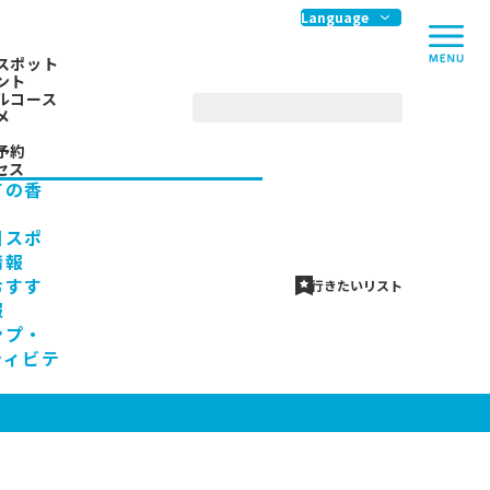
me
Language
スポット
ント
ルコース
メ
予約
セス
ての香
川スポ
情報
おすす
行きたいリスト
報
ンプ・
ティビテ