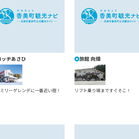
ロッヂあさひ
旅館 向畑
ミリーゲレンデに一番近い宿！
リフト乗り場まですぐそこ！