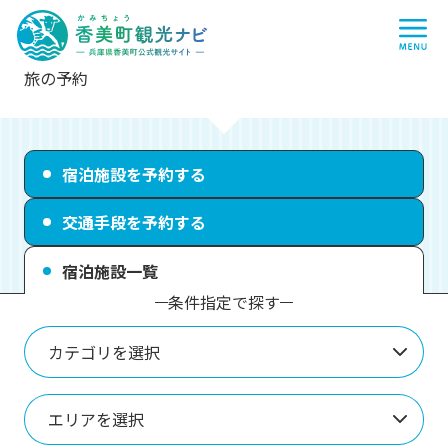
香
me
美
町
観
光
ナ
旅の予約
ビ
-
兵
庫
県
香
宿泊施設を予約する
美
町
公
交通手段を予約する
式
観
光
宿泊施設一覧
サ
イ
条件指定で探す
ト
-
カテゴリを選択
エリアを選択