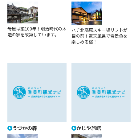
母屋は築100年！明治時代の木
ハチ北高原スキー場リフトが
造の家を改築しています。
目の前！露天風呂で雪景色を
楽しめる宿！
うづかの森
かじや旅館