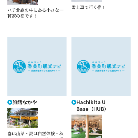
雪上車で行く宿！
ハチ北森の中にある小さな一
軒家の宿です！
旅館なかや
Hachikita U
Base（HUB）
春は山菜・夏は自然体験・秋