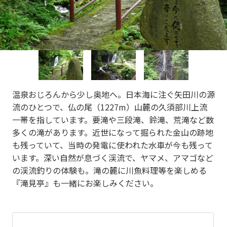
re
e
vi
xt
o
u
s
温泉おじろんから少し奥地へ。日本海に注ぐ矢田川の源
流のひとつで、仏の尾（1227m）山麓の久須部川上流
一帯を指しています。要滝や三段滝、鈴滝、荒滝など数
多くの滝があります。近世になって掘られた金山の跡地
も残っていて、当時の発電に使われた水車が今も残って
います。深い自然が息づく渓流で、ヤマメ、アマゴなど
の渓流釣りの体験も。滝の麓に川魚料理等を楽しめる
『滝見亭』も一緒にお楽しみください。