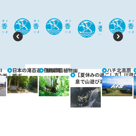
P
N
re
e
vi
xt
I
日本の滝百選「猿尾滝」
但馬高原植物園
ハチ北高原
o
【夏休みの過ごし方】川遊
企画｜姫ボ
泉で山遊び満喫コース
u
s