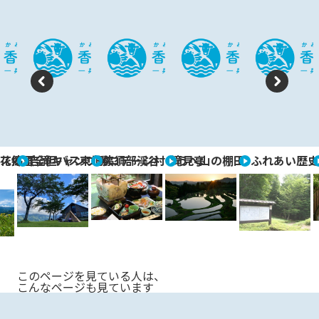
P
N
re
e
vi
xt
ル花郷里
ス停（全但バス東垣停
吉滝キャンプ場コテージ村
久須部渓谷 滝見亭
うへ山の棚田
ふれあい歴史
o
u
s
このページを見ている人は、
こんなページも見ています