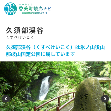
香
美
町
観
光
ナ
ビ
-
久須部渓谷
兵
庫
県
香
美
久須部渓谷（くすべけいこく）は氷ノ山後山
町
那岐山国定公園に属しています
公
式
観
光
サ
イ
ト
-
P
N