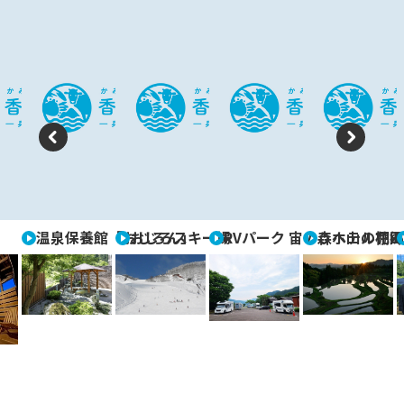
P
N
re
e
vi
xt
温泉保養館「おじろん」
おじろスキー場
RVパーク 宙の森ホテル花
うへ山の棚田
o
u
s