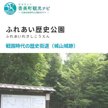
香
美
町
観
光
ナ
ビ
-
ふれあい歴史公園
兵
庫
県
香
美
戦国時代の歴史街道（城山城跡）
町
公
式
観
光
サ
イ
ト
-