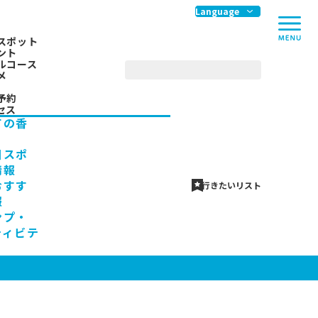
me
Language
スポット
ント
ルコース
メ
予約
セス
ての香
川スポ
情報
おすす
行きたいリスト
報
ンプ・
ティビテ