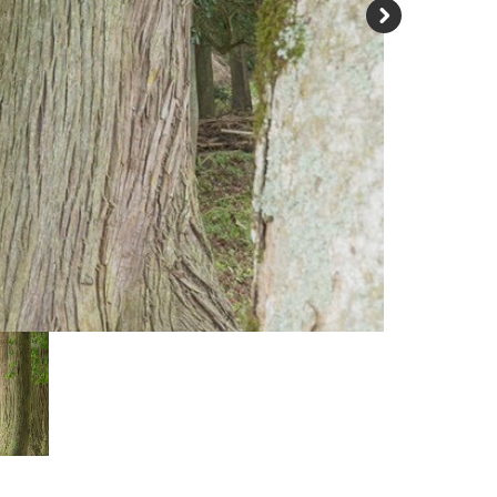
N
e
xt