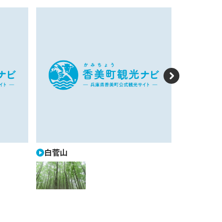
N
e
xt
白菅山
ハチ北マ