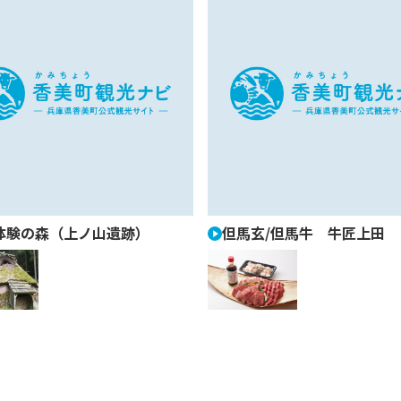
体験の森（上ノ山遺跡）
但馬玄/但馬牛 牛匠上田