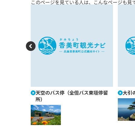
このページを見ている人は、
こんなページも見
P
re
vi
o
u
天空のバス停（全但バス東垣停留
大引
所）
s