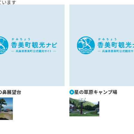
ています
の鼻展望台
星の草原キャンプ場