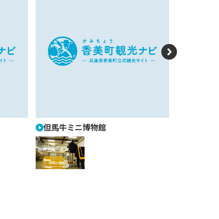
N
e
xt
但馬牛ミニ博物館
小代観光