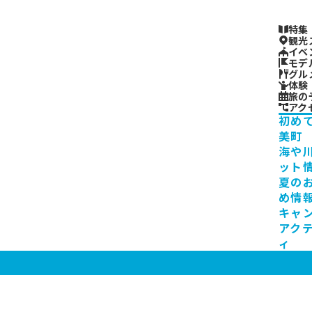
特集
観光
イベ
モデ
グル
体験
旅の
アク
初め
美町
海や
ット
夏の
め情
キャ
アク
ィ