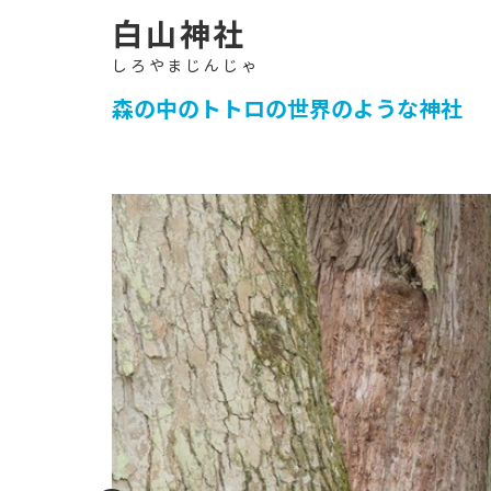
イ
ト
-
白山神社
森の中のトトロの世界のような神社