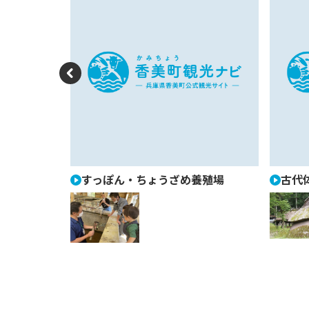
P
re
vi
o
u
すっぽん・ちょうざめ養殖場
古代
s