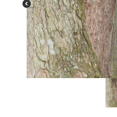
P
re
vi
o
u
s