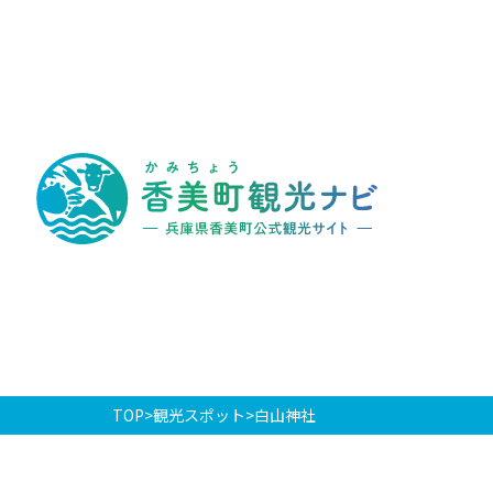
香
美
町
観
光
ナ
ビ
-
兵
庫
県
香
美
町
公
式
観
光
TOP
観光スポット
白山神社
サ