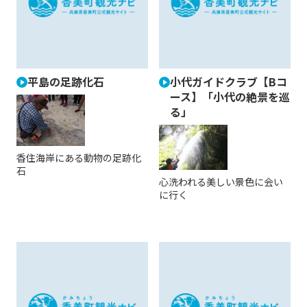
平島の足跡化石
小代ガイドクラブ【Bコ
ース】「小代の絶景を巡
る」
香住海岸にある動物の足跡化
石
心洗われる美しい景色に会い
に行く