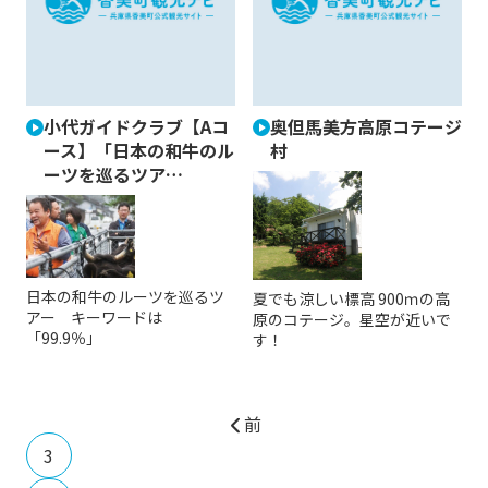
小代ガイドクラブ【Aコ
奥但馬美方高原コテージ
ース】「日本の和牛のル
村
ーツを巡るツア…
日本の和牛のルーツを巡るツ
夏でも涼しい標高 900ｍの高
アー キーワードは
原のコテージ。星空が近いで
「99.9％」
す！
前
3