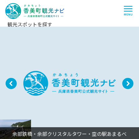
香
me
美
町
観
光
ナ
観光スポットを探す
ビ
-
兵
庫
県
香
美
町
公
式
観
光
サ
P
N
イ
ト
r
e
-
e
xt
vi