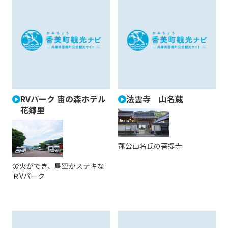
RVパーク 宙の森ホテル
法雲寺 山名蔵
花郷里
藩公山名氏の菩提寺
焚火ができ、星空がステキな
ＲVパーク