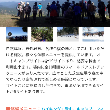
re
e
vi
xt
o
u
s
P
N
r
e
e
xt
自然体験、野外教育、各種合宿の場としてご利用いただ
vi
o
ける施設。様々な体験メニューを提供しています。 オ
u
ートキャンプサイトは計19サイトあり、格安な料金で
s
利用出来ます。場内に全18種目のフィールドアスレチッ
クコースがあり人気です。広々とした芝生広場や森の中
でゆったり家族連れで楽しめる施設となっています。
サイトごとに簡易流し台付きで、電源が使用できるサイ
トが6サイトあります。
■体験メニュー：
ハイキング・登山
、
キャンプ
、
フィ