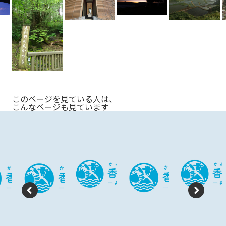
s
このページを見ている人は、
こんなページも見ています
P
N
re
e