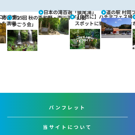
vi
xt
日本の滝百選「猿尾滝」
道の駅 村岡
o
におすす
【自然に】ハチ北フェス帰
 花まつり
第25回 秋の兎和野・瀞川平「山岳
を満喫 …
スポットに寄り道♪【癒さ
u
歩こう会」
s
パンフレット
当サイトについて