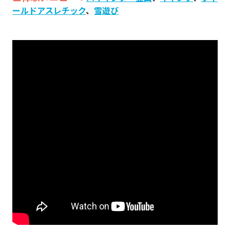
ールドアスレチック
、
雪遊び