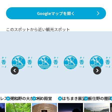
Googleマップを開く
このスポットから近い観光スポット
P
N
re
e
vi
xt
レストラン
兎和野の大かつら
木の殿堂
はちまき展望台
板仕野の棚田
o
u