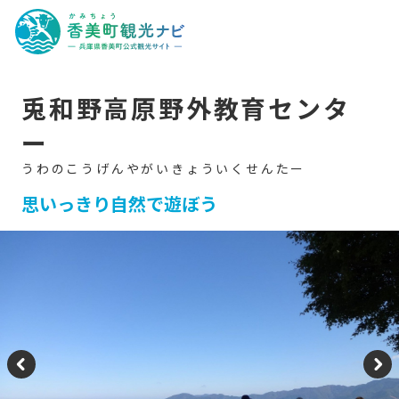
香
美
町
観
光
ナ
ビ
-
兎和野高原野外教育センタ
兵
庫
ー
県
香
美
町
公
思いっきり自然で遊ぼう
式
観
光
サ
イ
ト
-
P
N