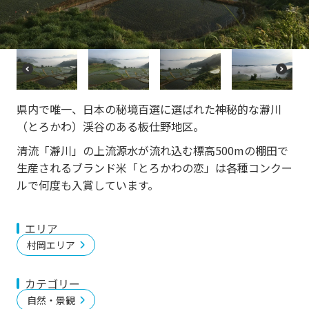
vi
xt
o
u
s
P
N
r
e
e
xt
県内で唯一、日本の秘境百選に選ばれた神秘的な瀞川
vi
o
（とろかわ）渓谷のある板仕野地区。
u
s
清流「瀞川」の上流源水が流れ込む標高500mの棚田で
生産されるブランド米「とろかわの恋」は各種コンクー
ルで何度も入賞しています。
エリア
村岡エリア
カテゴリー
自然・景観