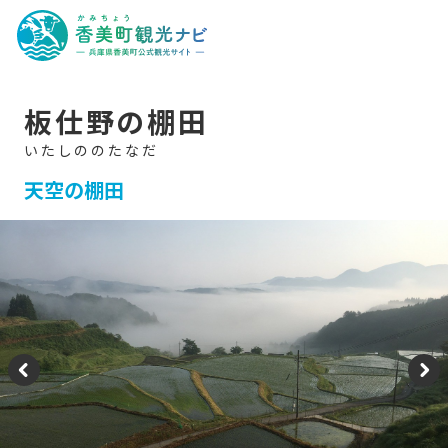
香
美
町
観
光
ナ
ビ
-
板仕野の棚田
兵
庫
県
香
美
天空の棚田
町
公
式
観
光
サ
イ
ト
-
P
N
re
e