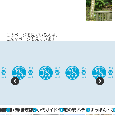
このページを見ている人は、
こんなページも見ています
P
N
re
e
vi
xt
養殖場
資料館「まほろば」
ハチ北旅館街
小代ガイドツアー
道の駅 ハチ北
すっぽん・ち
o