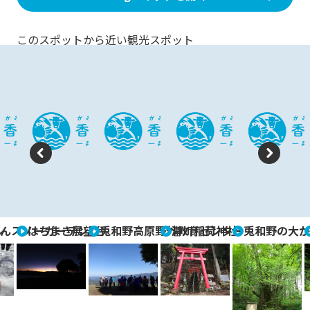
このスポットから近い観光スポット
P
N
re
e
vi
xt
ン
んスノーガーデン
はちまき展望台
兎和野高原野外教育センター
瀞川稲荷神社
兎和野の大か
o
u
s