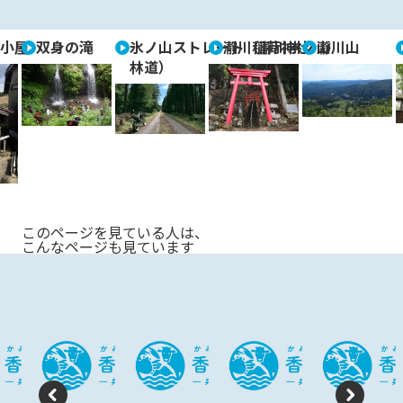
re
e
vi
xt
小屋
双身の滝
氷ノ山ストレート（瀞川氷ノ山
瀞川稲荷神社
瀞川山
o
林道）
u
s
このページを見ている人は、
こんなページも見ています