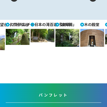
P
N
re
e
vi
xt
望台（アドベンチャー
久須部渓谷
日本の滝百選「猿尾滝」
女郎滝
木の殿堂
o
u
s
パンフレット