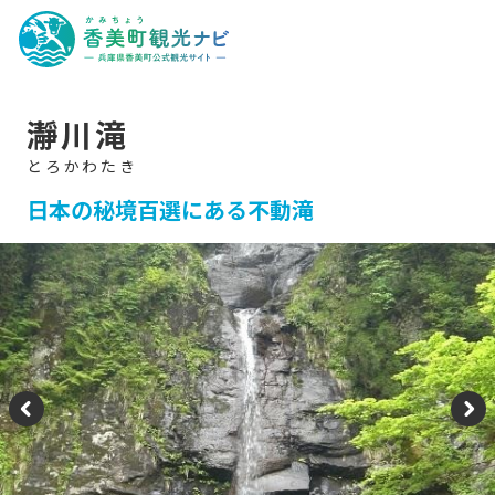
香
美
町
観
光
ナ
ビ
-
瀞川滝
兵
庫
県
香
美
日本の秘境百選にある不動滝
町
公
式
観
光
サ
イ
ト
-
P
N
re
e