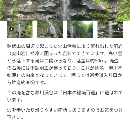
vi
xt
o
u
s
P
N
r
e
e
xt
鉢伏山の周辺で起こった火山活動により流れ出した溶岩
vi
o
（安山岩）が冷え固まった岩石でできています。高い崖
u
から落下する滝は二段からなり、落差は約50ｍ。滝壺
s
の右奥には不動明王が建っており、これが別名「瀞川不
動滝」の由来となっています。滝までは遊歩道入り口か
ら片道約40分です。
この滝を含む瀞川渓谷は「日本の秘境百選」に選ばれて
います。
沢を歩いたり滑りやすい箇所もありますのでお気をつけ
下さい。