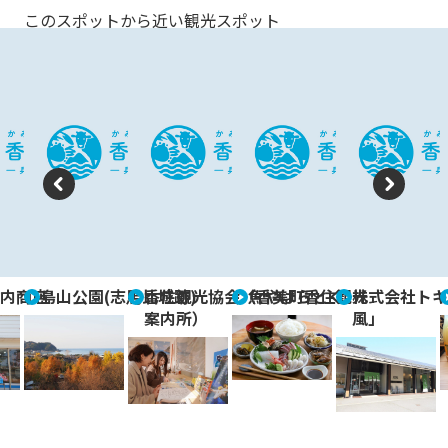
このスポットから近い観光スポット
P
N
re
e
vi
xt
内商店
島山公園(志馬比城跡)
香住観光協会（香美町香住観光
魚やはらとく
株式会社トキ
o
案内所）
風」
u
s