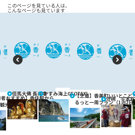
このページを見ている人は、
こんなページも見ています
P
N
re
e
vi
xt
但馬大佛 長楽寺
かすみ海上GEOTAXI
o
【王道】香美町いいとこど
用者おすすめ】香住駅から
守柄 千本杵
るっと一周プラン（1泊2日
観光定番コース
u
s