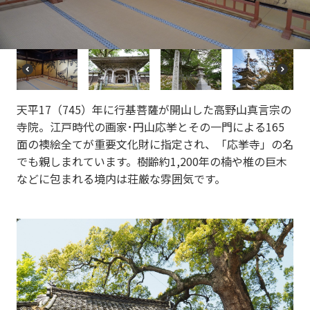
vi
xt
o
u
s
P
N
r
e
e
xt
天平17（745）年に行基菩薩が開山した高野山真言宗の
vi
o
寺院。江戸時代の画家･円山応挙とその一門による165
u
面の襖絵全てが重要文化財に指定され、「応挙寺」の名
s
でも親しまれています。樹齢約1,200年の楠や椎の巨木
などに包まれる境内は荘厳な雰囲気です。