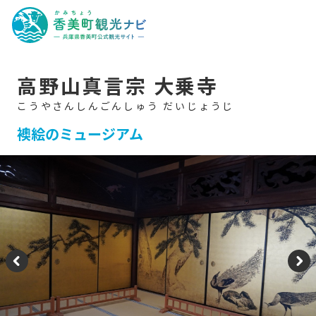
香
美
町
観
光
ナ
ビ
-
高野山真言宗 大乗寺
兵
庫
県
香
美
襖絵のミュージアム
町
公
式
観
光
サ
イ
ト
-
P
N
re
e