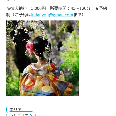
※御志納料：5,000円 所要時間：45～120分 ★予約
制（ご予約は
k.daijyoji@gmail.com
まで）
エリア
香住エリア