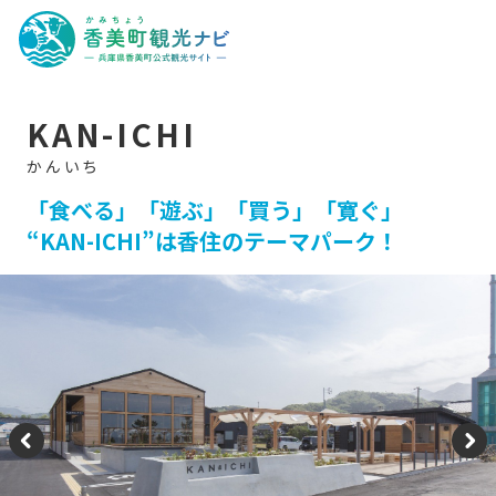
香
美
町
観
光
ナ
ビ
-
KAN-ICHI
兵
庫
県
香
美
「食べる」「遊ぶ」「買う」「寛ぐ」
町
“KAN-ICHI”は香住のテーマパーク！
公
式
観
光
サ
イ
ト
-
P
N