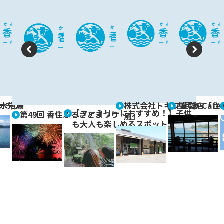
P
N
re
e
vi
xt
ーデン
水浴場
株式会社トキワ直営店「さ
古民家 Cafe
o
【ファミリーにおすすめ！】子供
第49回 香住ふるさとまつり
風」
も大人も楽しめるスポット巡り
u
s