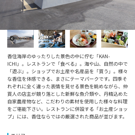
re
e
vi
xt
o
u
s
P
N
r
e
e
xt
香住海岸のゆったりした景色の中に佇む「KAN-
vi
o
ICHI」。レストランで「食べる」。海や山、自然の中で
u
「遊ぶ」。ショップでお土産や名産品を「買う」。様々
s
な香住を体感できる、まさにテーマパークです。四季そ
れぞれに全く違った表情を見せる景色を眺めながら、仲
買人の店主が競り落とした新鮮な魚介類や、丹精込めた
自家農産物など、こだわりの素材を使用した様々な料理
をご堪能下さい。レストランに併設する「お土産ショッ
プ」には、香住ならではの厳選された商品が並びます。