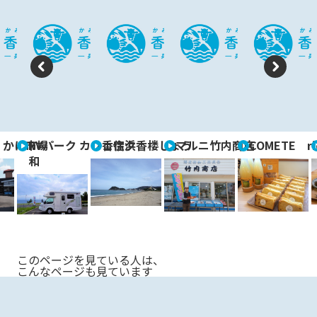
P
N
re
e
vi
xt
 かに市場
RVパーク カフェ宿夕香楼しょう
香住浜
マルニ竹内商店
COMETE ri
o
和
u
s
このページを見ている人は、
こんなページも見ています