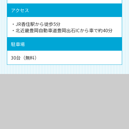
アクセス
・JR香住駅から徒歩5分
・北近畿豊岡自動車道豊岡出石ICから車で約40分
駐車場
30台（無料）