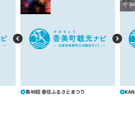
P
N
re
e
vi
xt
o
u
第49回 香住ふるさとまつり
KAN
s