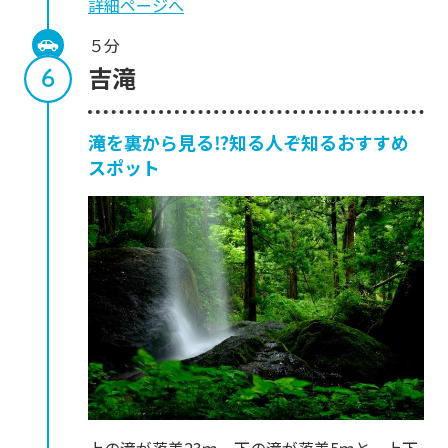
詳細ページへ
５分
吉滝
滝を裏から見る⁉知る人ぞ知るおすすめ
スポット
上の滝が落差23ｍ、下の滝が落差5ｍと、上下