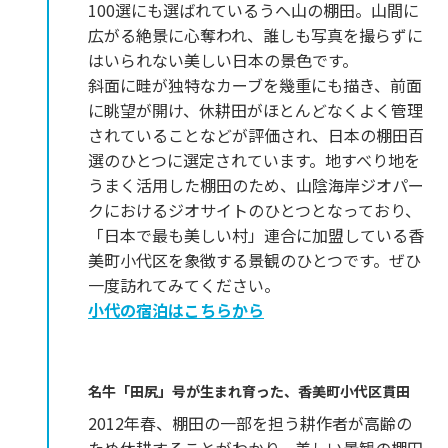
100選にも選ばれているうへ山の棚田。山間に
広がる絶景に心奪われ、誰しも写真を撮らずに
はいられない美しい日本の景色です。
斜面に畦が独特なカーブを幾重にも描き、前面
に眺望が開け、休耕田がほとんどなくよく管理
されていることなどが評価され、日本の棚田百
選のひとつに選定されています。地すべり地を
うまく活用した棚田のため、山陰海岸ジオパー
クにおけるジオサイトのひとつとなっており、
「日本で最も美しい村」連合に加盟している香
美町小代区を象徴する景観のひとつです。ぜひ
一度訪れてみてください。
小代の宿泊はこちらから
名牛「田尻」号が生まれ育った、香美町小代区貫田
2012年春、棚田の一部を担う耕作者が高齢の