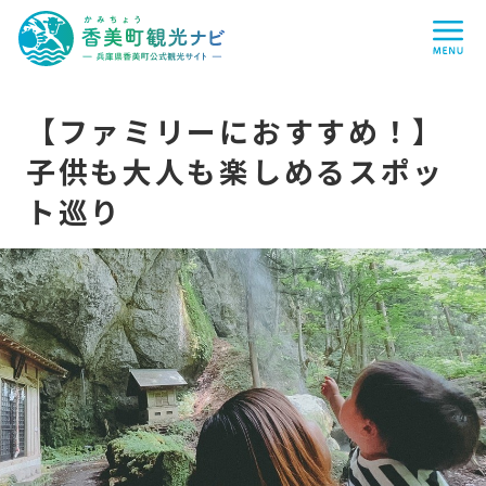
香
me
美
町
観
光
ナ
ビ
-
【ファミリーにおすすめ！】
兵
庫
子供も大人も楽しめるスポッ
県
香
美
ト巡り
町
公
式
観
光
サ
イ
ト
-