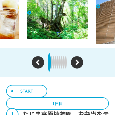
クのテイク
たじま高原植物園 お弁当を
木の殿
テイクアウトして園内でピク
ニック
START
1日目
たじま高原植物園 お弁当をテ