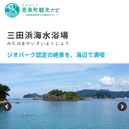
香
美
町
観
光
ナ
ビ
-
三田浜海水浴場
兵
庫
県
香
美
ジオパーク認定の絶景を、海辺で満喫
町
公
式
観
光
サ
イ
ト
-
P
N
re
e