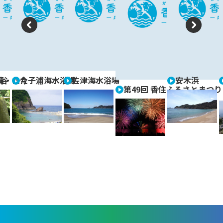
P
N
re
e
vi
xt
滝・たた
谷
今子浦海水浴場
佐津海水浴場
安木浜
o
第49回 香住ふるさとまつり
u
s