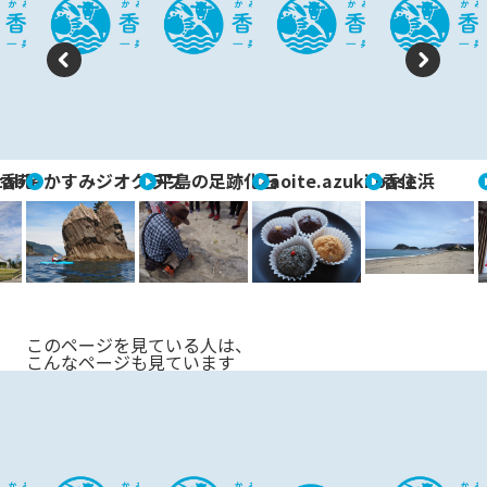
P
N
re
e
vi
xt
able
香苑
かすみジオクラブ
平島の足跡化石
aoite.azuki.base
香住浜
o
u
s
このページを見ている人は、
こんなページも見ています