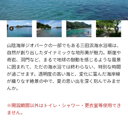
vi
xt
o
u
s
P
N
r
e
e
xt
山陰海岸ジオパークの一部でもある三田浜海水浴場は、
vi
o
自然が創り出したダイナミックな地形美が魅力。断崖や
u
奇岩、洞門など、まるで地球の鼓動を感じるような風景
s
に囲まれて、ただの海水浴では終わらない、特別な時間
が過ごせます。透明度の高い海と、変化に富んだ海岸線
が織りなす絶景の中で、夏の思い出を深く刻んでみませ
んか。
※開設期間以外は
トイレ・
シャワー・更衣室等使用でき
ません。