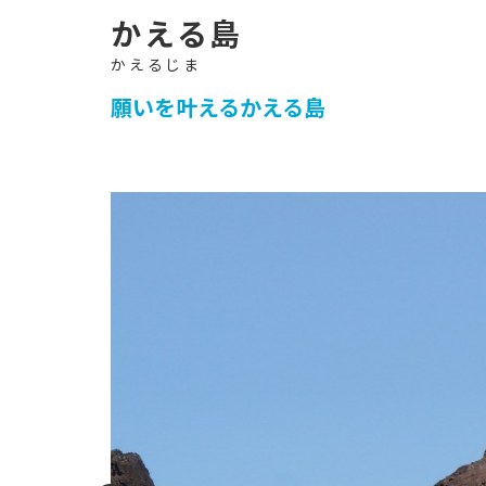
イ
ト
-
かえる島
願いを叶えるかえる島