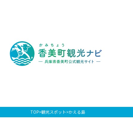
香
美
町
観
光
ナ
ビ
-
兵
庫
県
香
美
町
公
式
観
光
TOP
観光スポット
かえる島
サ