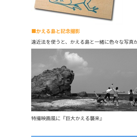
■かえる島と記念撮影
遠近法を使うと、かえる島と一緒に色々な写真
特撮映画風に『巨大かえる襲来』