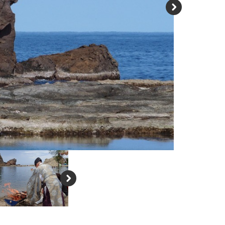
N
e
xt
N
e