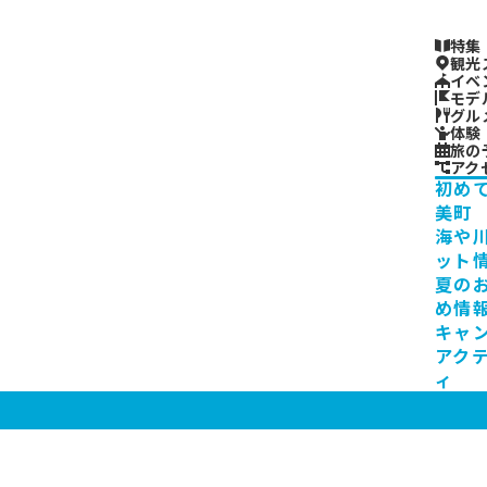
特集
観光
イベ
モデ
グル
体験
旅の
アク
初め
美町
海や
ット
夏の
め情
キャ
アク
ィ