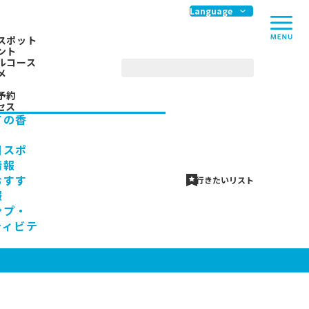
me
Language
スポット
ント
ルコース
メ
予約
セス
ての香
川スポ
情報
おすす
行きたいリスト
報
ンプ・
ティビテ