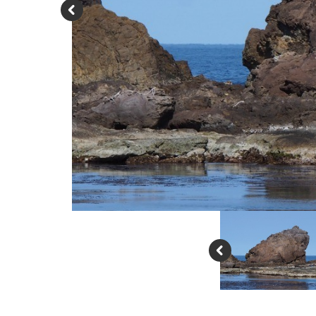
P
re
vi
o
u
s
P
re