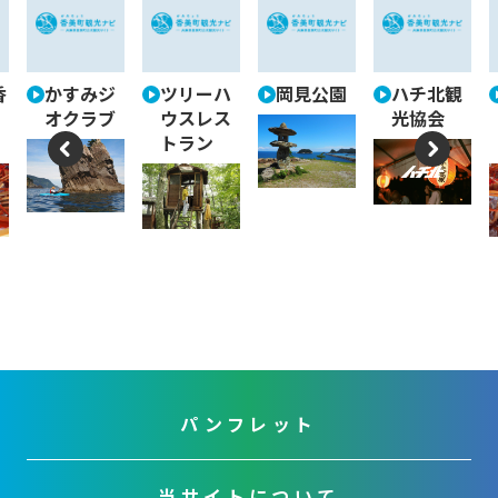
香
かすみジ
ツリーハ
岡見公園
ハチ北観
オクラブ
ウスレス
光協会
トラン
P
N
re
e
vi
xt
o
u
s
パンフレット
当サイトについて