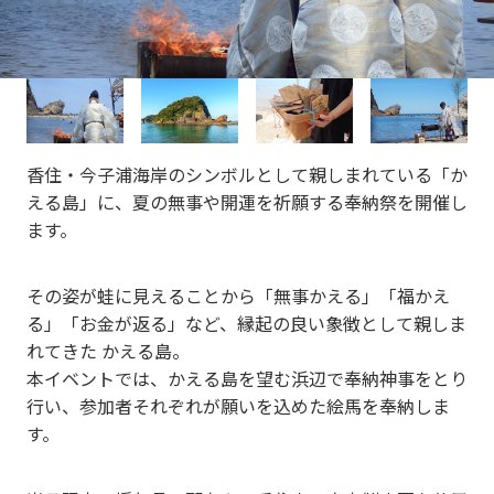
vi
xt
o
u
s
香住・今子浦海岸のシンボルとして親しまれている「か
える島」に、夏の無事や開運を祈願する奉納祭を開催し
ます。
その姿が蛙に見えることから「無事かえる」「福かえ
る」「お金が返る」など、縁起の良い象徴として親しま
れてきた かえる島。
本イベントでは、かえる島を望む浜辺で奉納神事をとり
行い、参加者それぞれが願いを込めた絵馬を奉納しま
す。