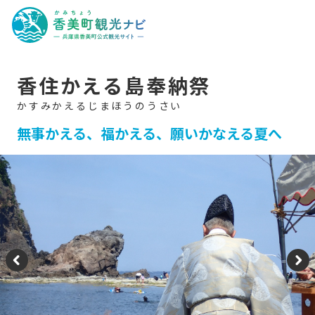
香
美
町
観
光
ナ
ビ
-
香住かえる島奉納祭
兵
庫
県
香
美
無事かえる、福かえる、願いかなえる夏へ
町
公
式
観
光
サ
イ
ト
-
P
N
re
e