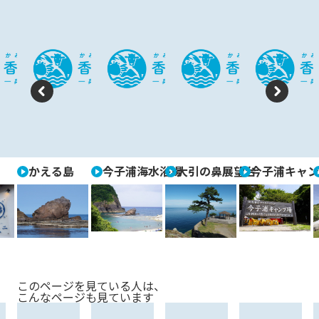
P
N
re
e
vi
xt
かえる島
今子浦海水浴場
大引の鼻展望台
今子浦キャン
o
u
s
このページを見ている人は、
こんなページも見ています