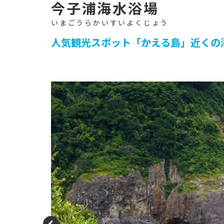
イ
ト
-
今子浦海水浴場
人気観光スポット「かえる島」近くの