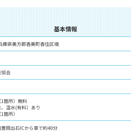
基本情報
1 兵庫県美方郡香美町香住区境
光協会
（1箇所）無料
、温水(有料）あり
1箇所）
豊岡出石ICから車で約40分