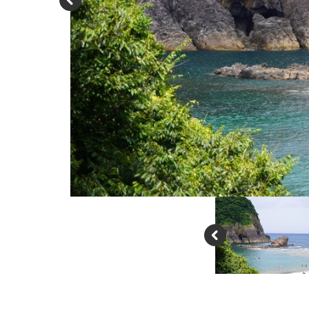
P
re
vi
o
u
s
P
re
vi