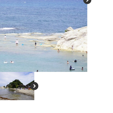
N
e
xt
N
e
xt