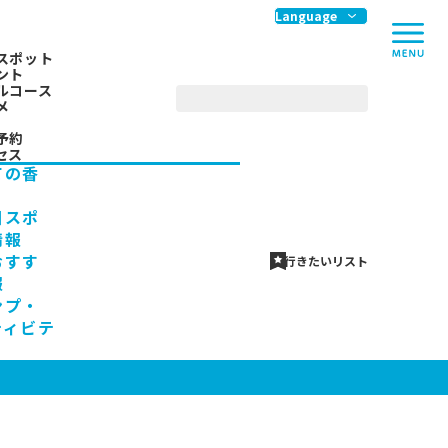
me
Language
スポット
ント
ルコース
メ
予約
セス
ての香
川スポ
情報
おすす
行きたいリスト
報
ンプ・
ティビテ