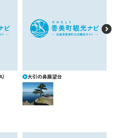
N
e
xt
LA）
大引の鼻展望台
ゆうなぎ