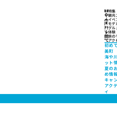
特集
観光
イベ
モデ
グル
体験
旅の
アク
初め
美町
海や
ット
夏の
め情
キャ
アク
ィ