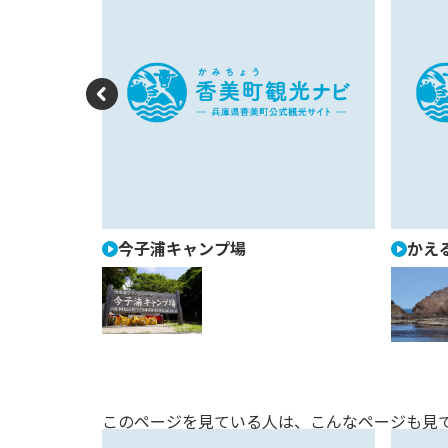
P
re
vi
o
u
今子浦キャンプ場
かえ
s
このページを見ている人は、
こんなページも見