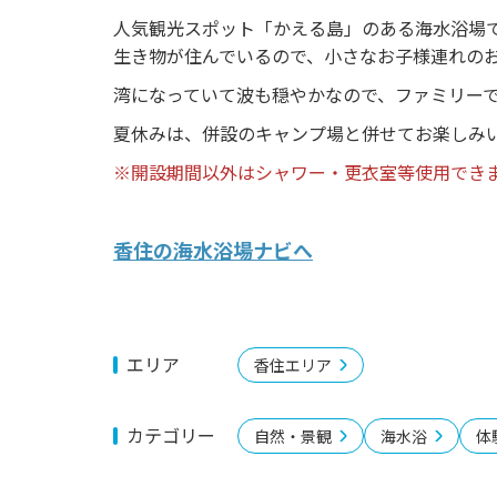
o
人気観光スポット「かえる島」のある海水浴場
u
生き物が住んでいるので、小さなお子様連れの
s
湾になっていて波も穏やかなので、ファミリー
夏休みは、併設のキャンプ場と併せてお楽しみ
※開設期間以外はシャワー・更衣室等使用でき
香住の海水浴場ナビへ
エリア
香住エリア
カテゴリー
自然・景観
海水浴
体