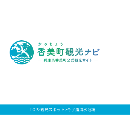
香
美
町
観
光
ナ
ビ
-
兵
庫
県
香
美
町
公
式
観
光
TOP
観光スポット
今子浦海水浴場
サ