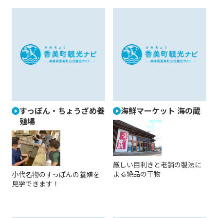
すっぽん・ちょうざめ養
海鮮マーケット 海の蔵
殖場
厳しい目利きと老舗の製法に
よる絶品の干物
小代名物のすっぽんの養殖を
見学できます！