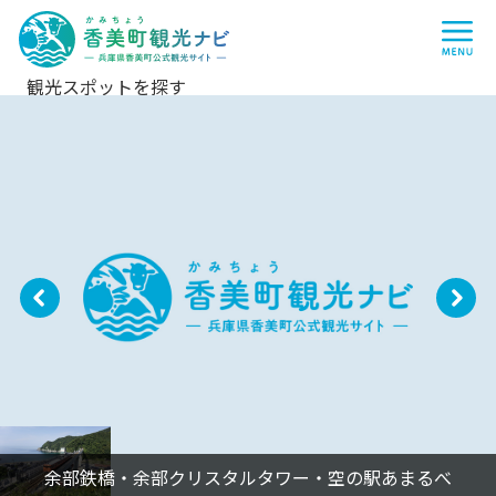
香
me
美
町
観
光
ナ
観光スポットを探す
ビ
-
兵
庫
県
香
美
町
公
式
観
光
サ
P
N
イ
ト
r
e
-
e
xt
vi