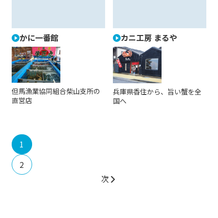
かに一番館
カニ工房 まるや
但馬漁業協同組合柴山支所の
兵庫県香住から、旨い蟹を全
直営店
国へ
1
2
次