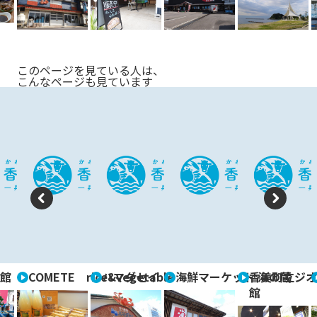
s
このページを見ている人は、
こんなページも見ています
P
N
re
e
vi
xt
館
COMETE rice&vegetable
ハマダセイ
海鮮マーケット 海の蔵
香美町立ジオ
o
館
u