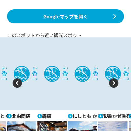
Googleマップを開く
このスポットから近い観光スポット
P
N
re
e
vi
xt
とく
北由商店
森廣
にしとも かに市場
しおかぜ香苑
o
u