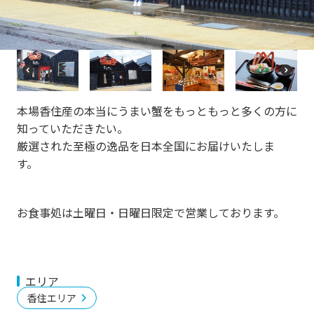
vi
xt
o
u
s
P
N
r
e
e
xt
本場香住産の本当にうまい蟹をもっともっと多くの方に
vi
o
知っていただきたい。
u
厳選された至極の逸品を日本全国にお届けいたしま
s
す。
お食事処は土曜日・日曜日限定で営業しております。
エリア
香住エリア