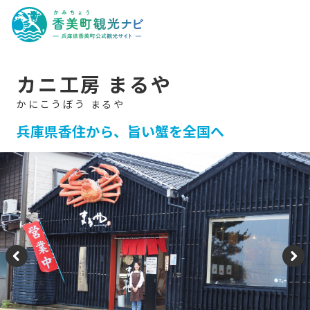
香
美
町
観
光
ナ
ビ
-
カニ工房 まるや
兵
庫
県
香
美
兵庫県香住から、旨い蟹を全国へ
町
公
式
観
光
サ
イ
ト
-
P
N
re
e