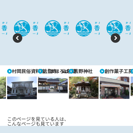
P
N
re
e
vi
xt
村岡民俗資料館「まほろば」
法雲寺 山名蔵
黒野神社
創作菓子工房
o
u
s
このページを見ている人は、
こんなページも見ています