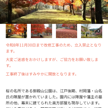
re
e
vi
xt
o
u
s
P
N
r
e
e
xt
令和8年11月30日まで改修工事のため、立入禁止となり
vi
o
ます。
u
s
大変ご迷惑をおかけしますが、ご協力をお願い致しま
す。
工事終了後はすみやかに開放となります。
桜の名所である御殿山公園は、江戸後期、村岡藩・山名
氏の陣屋が置かれていました。園内には陣屋や藩主の墓
所の他、幕末に建てられた奥方部屋も現存しています。