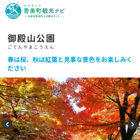
香
美
町
観
光
ナ
ビ
-
御殿山公園
兵
庫
県
香
美
春は桜、秋は紅葉と見事な景色をお楽しみく
町
ださい
公
式
観
光
サ
イ
ト
-
P
N