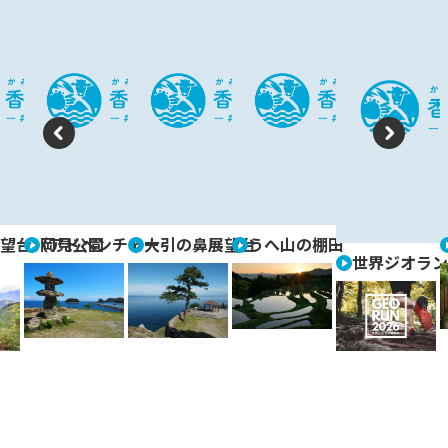
P
N
re
e
vi
xt
望台（アドベンチャー
岡見公園
大引の鼻展望台
うへ山の棚田
o
世界ジオラン
u
s