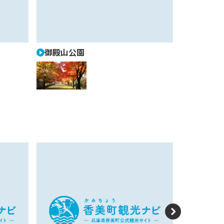
e
xt
御殿山公園
法雲寺 