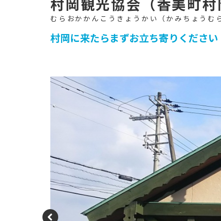
イ
ト
-
村岡観光協会（香美町村
村岡に来たらまずお立ち寄りください