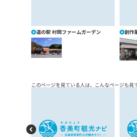
re
vi
o
u
道の駅 村岡ファームガーデン
創作
s
このページを見ている人は、
こんなページも見