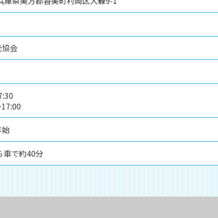
1 兵庫県美方郡香美町村岡区大糠9-1
光協会
:30
7:00
年始
ら車で約40分