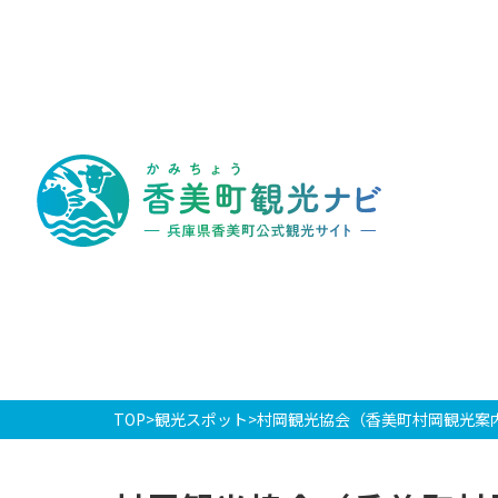
香
美
町
観
光
ナ
ビ
-
兵
庫
県
香
美
町
公
式
観
光
TOP
観光スポット
村岡観光協会（香美町村岡観光案
サ