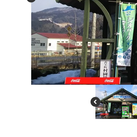
P
re
vi
o
u
s
P
re
vi