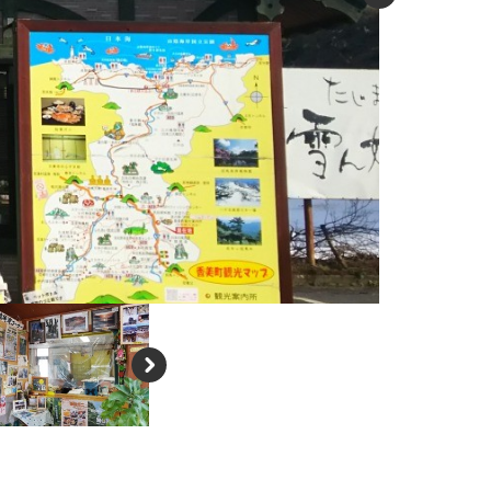
N
e
xt
N
e
xt