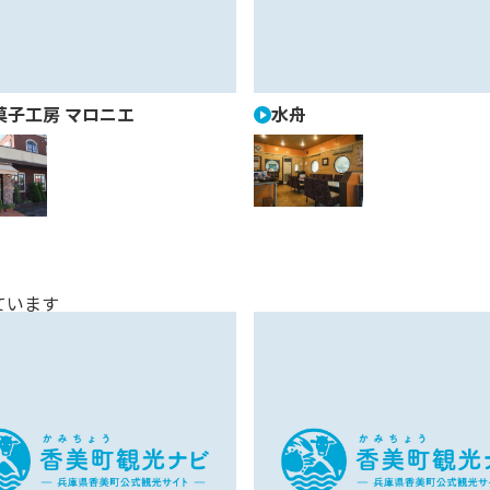
菓子工房 マロニエ
水舟
ています