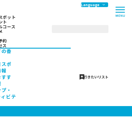
me
Language
スポット
ント
ルコース
メ
予約
セス
ての香
川スポ
情報
おすす
行きたいリスト
報
ンプ・
ティビテ