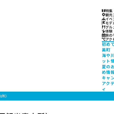
特集
観光
イベ
モデ
グル
体験
旅の
アク
初め
美町
海や
ット
夏の
め情
キャ
アク
ィ
内所）