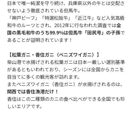
日本で唯一純潔を守り続け、兵庫県以外の牛とは交配さ
せないよう徹底されている但馬牛。
「神戸ビーフ」「特選松阪牛」「近江牛」など人気高級
和牛のルーツとされ、2012年に行なわれた調査では
全
国の黒毛和牛のうち99.9％は但馬牛「田尻号」の子孫
で
あることが証明されています！
【松葉ガニ・香住ガニ（ベニズワイガニ）】
柴山港で水揚げされる松葉ガニは日本一厳しい選別基準
があるともいわれており、シーズンには全国からカニを
目当てに多くの観光客が訪れます。
またベニズワイガニ（香住ガニ）が水揚げされるのは、
関西では香住漁港だけ！
香住はこの二種類のカニの食べ比べができる全国でも珍
しいエリアです。