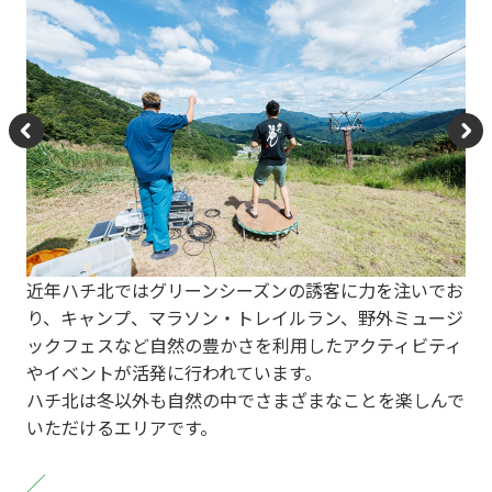
P
N
re
e
vi
xt
o
近年ハチ北ではグリーンシーズンの誘客に力を注いでお
u
り、キャンプ、マラソン・トレイルラン、野外ミュージ
s
ックフェスなど自然の豊かさを利用したアクティビティ
やイベントが活発に行われています。
ハチ北は冬以外も自然の中でさまざまなことを楽しんで
いただけるエリアです。
／