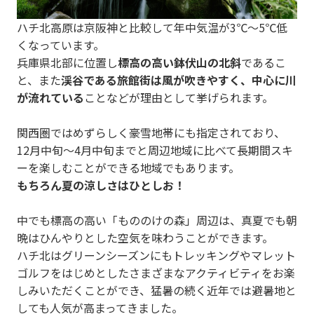
o
ハチ北高原は京阪神と比較して年中気温が3℃～5℃低
u
くなっています。
s
兵庫県北部に位置し
標高の高い鉢伏山の北斜
であるこ
と、また
渓谷である旅館街は風が吹きやすく、中心に川
が流れている
ことなどが理由として挙げられます。
関西圏ではめずらしく豪雪地帯にも指定されており、
12月中旬～4月中旬までと周辺地域に比べて長期間スキ
ーを楽しむことができる地域でもあります。
もちろん夏の涼しさはひとしお！
中でも標高の高い「もののけの森」周辺は、真夏でも朝
晩はひんやりとした空気を味わうことができます。
ハチ北はグリーンシーズンにもトレッキングやマレット
ゴルフをはじめとしたさまざまなアクティビティをお楽
しみいただくことができ、猛暑の続く近年では避暑地と
しても人気が高まってきました。