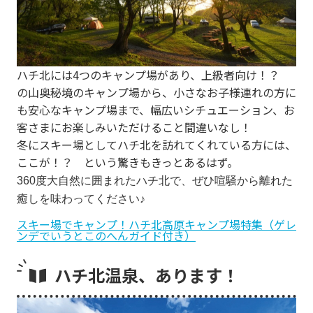
re
e
vi
xt
o
ハチ北には4つのキャンプ場があり、上級者向け！？
u
の山奥秘境のキャンプ場から、小さなお子様連れの方に
s
も安心なキャンプ場まで、幅広いシチュエーション、お
客さまにお楽しみいただけること間違いなし！
冬にスキー場としてハチ北を訪れてくれている方には、
ここが！？ という驚きもきっとあるはず。
360度大自然に囲まれたハチ北で、ぜひ喧騒から離れた
癒しを味わってください♪
スキー場でキャンプ！ハチ北高原キャンプ場特集（ゲレ
ンデでいうとこのへんガイド付き）
ハチ北温泉、あります！