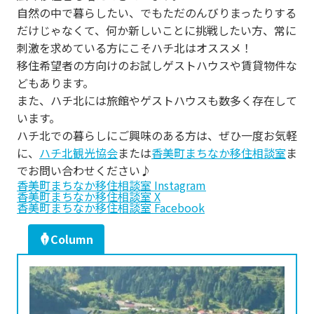
s
自然の中で暮らしたい、でもただのんびりまったりする
だけじゃなくて、何か新しいことに挑戦したい方、常に
刺激を求めている方にこそハチ北はオススメ！
移住希望者の方向けのお試しゲストハウスや賃貸物件な
どもあります。
また、ハチ北には旅館やゲストハウスも数多く存在して
います。
ハチ北での暮らしにご興味のある方は、ぜひ一度お気軽
に、
ハチ北観光協会
または
香美町まちなか移住相談室
ま
でお問い合わせください♪
香美町まちなか移住相談室 Instagram
香美町まちなか移住相談室 X
香美町まちなか移住相談室 Facebook
Column