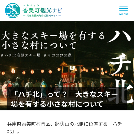
香
me
美
町
観
光
ナ
ビ
-
兵
庫
県
香
美
町
公
式
観
光
サ
イ
「ハチ北」って？ 大きなスキー
ト
-
場を有する小さな村について
兵庫県香美町村岡区、鉢伏山の北側に位置する「ハチ
北」。