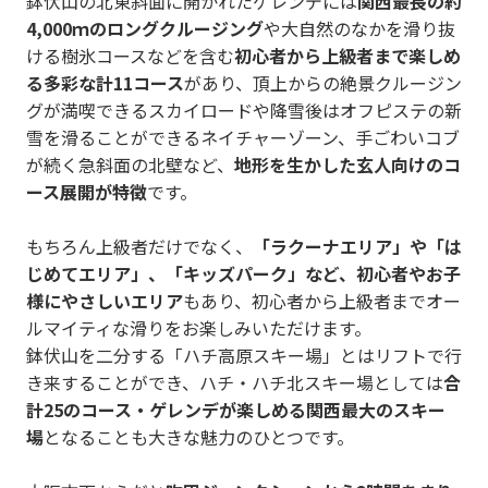
鉢伏山の北東斜面に開かれたゲレンデには
関西最長の約
4,000ｍのロングクルージング
や大自然のなかを滑り抜
ける樹氷コースなどを含む
初心者から上級者まで楽しめ
る多彩な計11コース
があり、頂上からの絶景クルージン
グが満喫できるスカイロードや降雪後はオフピステの新
雪を滑ることができるネイチャーゾーン、手ごわいコブ
が続く急斜面の北壁など、
地形を生かした玄人向けのコ
ース展開が特徴
です。
もちろん上級者だけでなく、
「ラクーナエリア」や「は
じめてエリア」、「キッズパーク」など、初心者やお子
様にやさしいエリア
もあり、初心者から上級者までオー
ルマイティな滑りをお楽しみいただけます。
鉢伏山を二分する「ハチ高原スキー場」とはリフトで行
き来することができ、ハチ・ハチ北スキー場としては
合
計
25
のコース・ゲレンデが楽しめる関西最大のスキー
場
となることも大きな魅力のひとつです。