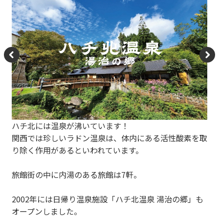
P
N
re
e
vi
xt
o
ハチ北には温泉が沸いています！
u
関西では珍しいラドン温泉は、体内にある活性酸素を取
s
り除く作用があるといわれています。
旅館街の中に内湯のある旅館は7軒。
2002年には日帰り温泉施設「ハチ北温泉 湯治の郷」も
オープンしました。