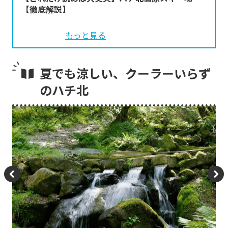
【徹底解説】
もっと見る
夏でも涼しい、クーラーいらず
のハチ北
P
N
re
e
vi
xt