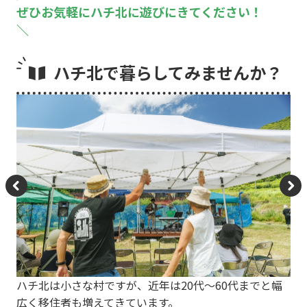
ぜひお気軽にハチ北に遊びにきてください！
＼
ハチ北で暮らしてみませんか？
P
N
re
e
vi
xt
o
ハチ北は小さな村ですが、近年は20代〜60代までと幅
u
広く移住者も増えてきています。