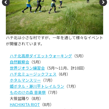
P
N
re
e
vi
xt
o
ハチ北は小さな村ですが、一年を通して様々なイベント
u
が開催されています。
s
ハチ北高原ダイエットウォーキング
（5月）
自然観察会
（5月）
世界ジオラン練習会
（5月～11月、計10回）
ハチ北ミュージックフェス
（6月）
ホタルマンスリー
（7月）
姫ボタル・瀞川平トレイルラン
（7月）
もののけの森 音楽祭
（7月）
大笹盆踊り（8月）
HACHIKITA RIOT
（8月）