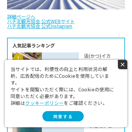
詳細ページへ
ハチ北観光協会 公式WEBサイト
ハチ北観光協会 公式Instagram
人気記事ランキング
活(かつ)イカ
～香美町初夏の
×
味覚～【見て! ま
当サイトでは、利便性の向上と利用状況の解
だ動いてるよ
析、広告配信のためにCookieを使用していま
っ!!】
す。
サイトを閲覧いただく際には、Cookieの使用に
同意いただく必要があります。
詳細は
クッキーポリシー
をご確認ください。
同意する
2026香住の海
水浴場ナビ