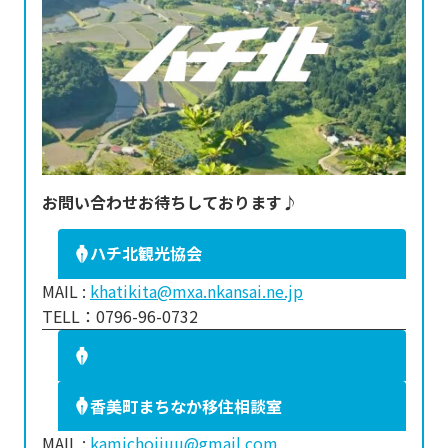
お問い合わせお待ちしております♪
ハチ北観光協会
MAIL :
khatikita@mxa.nkansai.ne.jp
TELL：0796-96-0732
香美町まちなか移住相談室
MAIL :
kamichoijuu@gmail.com