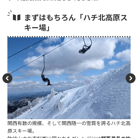
まずはもちろん「ハチ北高原ス
キー場」
P
N
re
e
vi
xt
o
関西有数の規模、そして関西随一の雪質を誇るハチ北高
u
原スキー場。
s