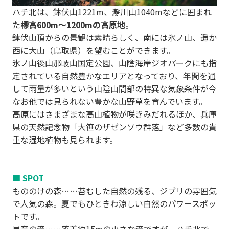
o
ハチ北は、鉢伏山1221m、瀞川山1040mなどに囲まれ
u
た
標高600m～1200mの高原地
。
s
鉢伏山頂からの景観は素晴らしく、南には氷ノ山、遥か
西に大山（鳥取県）を望むことができます。
氷ノ山後山那岐山国定公園、山陰海岸ジオパークにも指
定されている自然豊かなエリアとなっており、年間を通
して雨量が多いという山陰山間部の特異な気象条件が今
なお他では見られない豊かな山野草を育んでいます。
高原にはさまざまな高山植物が咲きみだれるほか、兵庫
県の天然記念物「大笹のザゼンソウ群落」など多数の貴
重な湿地植物も見られます。
■ SPOT
もののけの森……苔むした自然の残る、ジブリの雰囲気
で人気の森。夏でもひときわ涼しい自然のパワースポッ
トです。
昇竜の滝……落差約15mの小さな滝ですが、ハチ北で