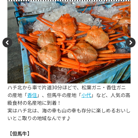
P
N
re
e
vi
xt
o
ハチ北から車で片道30分ほどで、松葉ガニ・香住ガニ
u
の産地「
香住
」、但馬牛の産地「
小代
」など、人気の高
s
級食材の名産地に到着！
実はハチ北は、海の幸も山の幸も存分に楽しめるおいし
いとこ取りの地域なんです♪
【但馬牛】