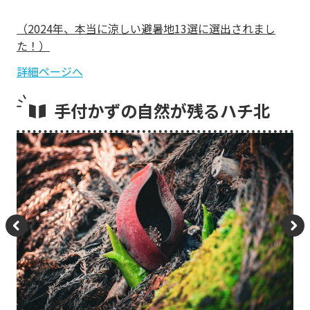
（2024年、本当に涼しい避暑地13選に選出されまし
た！）
詳細ページへ
手付かずの自然が残るハチ北
P
N
re
e
vi
xt