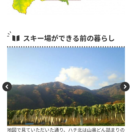
スキー場ができる前の暮らし
P
N
re
e
vi
xt
o
地図で見ていただいた通り、ハチ北は山奥どん詰まりの