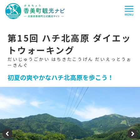
香
me
美
町
観
光
ナ
ビ
-
第15回 ハチ北高原 ダイエッ
兵
庫
トウォーキング
県
香
美
町
公
式
初夏の爽やかなハチ北高原を歩こう！
観
光
サ
イ
ト
-