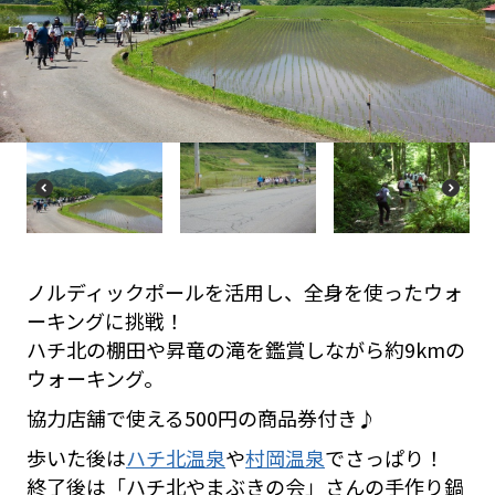
P
N
re
e
vi
xt
o
u
s
P
N
r
e
e
xt
vi
o
ノルディックポールを活用し、全身を使ったウォ
u
s
ーキングに挑戦！
ハチ北の棚田や昇竜の滝を鑑賞しながら約9kmの
ウォーキング。
協力店舗で使える500円の商品券付き♪
歩いた後は
ハチ北温泉
や
村岡温泉
でさっぱり！
終了後は「ハチ北やまぶきの会」さんの手作り鍋