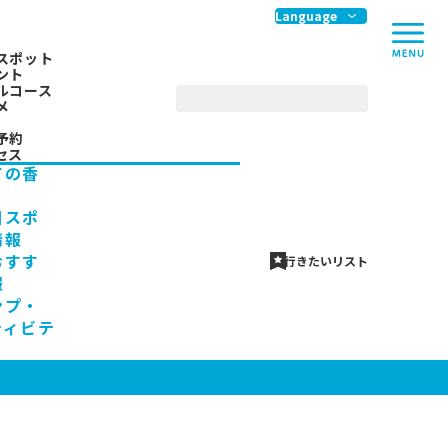
me
Language
スポット
ント
ルコース
メ
予約
セス
ての香
川スポ
情報
おすす
行きたいリスト
報
ンプ・
ティビテ