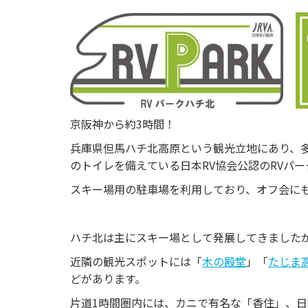
o
u
s
京阪神から約3時間！
兵庫県但馬ハチ北高原という観光立地にあり、
のトイレを備えている日本RV協会公認のRVパー
スキー場用の駐車場を利用しており、オフ会に
ハチ北は主にスキー場として発展してきました
近隣の観光スポットには「
木の殿堂
」「
たじま
どがあります。
片道1時間圏内には、カニで有名な「香住」、