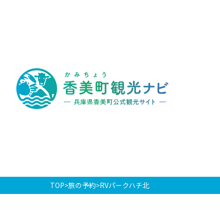
香
美
町
観
光
ナ
ビ
-
兵
庫
県
香
美
町
公
式
観
光
TOP
旅の予約
RVパークハチ北
サ