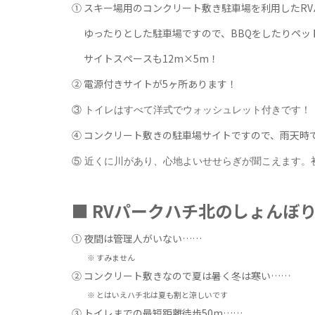
① スキー場用のコンクリート敷き駐車場を利用したR
ゆったりとした駐車場ですので、
BBQをしたりペ
サイトスペースも12m×5m！
② 電源付きサイトが5ヶ所あります！
③ トイレはすべて洋式でウォッシュレット付きです！
④ コンクリート敷きの駐車場サイトですので、雨天時
⑤ 近くに川があり、心地よいせせらぎが聞こえます。
■ RVパークハチ北のしょんぼ
① 夜間は管理人がいない……
※ すみません
② コンクリート敷きなので夏は暑く冬は寒い……
※ とはいえハチ北は夏も割と涼しいです
③ トイレまでの最短距離徒歩50m……