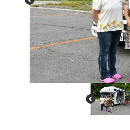
P
re
vi
o
u
s
P
re
vi