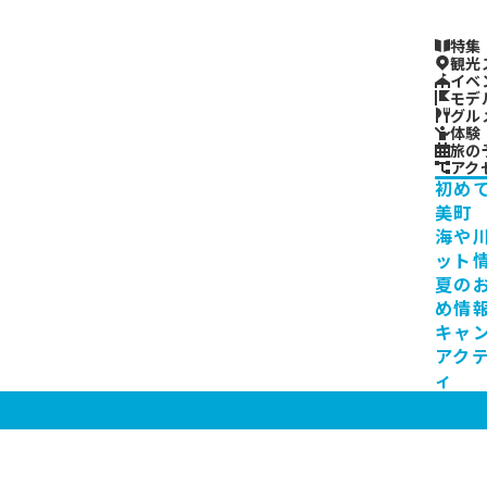
特集
観光
イベ
モデ
グル
体験
旅の
アク
初め
美町
海や
ット
夏の
め情
キャ
アク
ィ