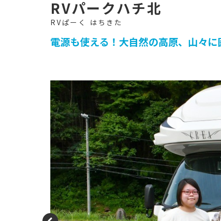
イ
ト
-
RVパークハチ北
電源も使える！大自然の高原、山々に