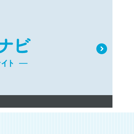
N
e
xt