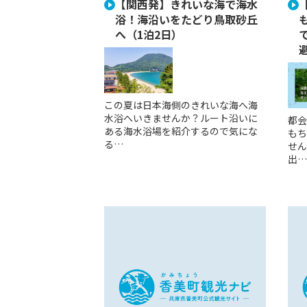
【関西発】きれいな海で海水
浴！海沿いをたどり鳥取砂丘
へ（1泊2日）
この夏は日本海側のきれいな海へ海
水浴へいきませんか？ルート沿いに
都会
ある海水浴場を紹介するので気にな
もち
る…
せん
出…