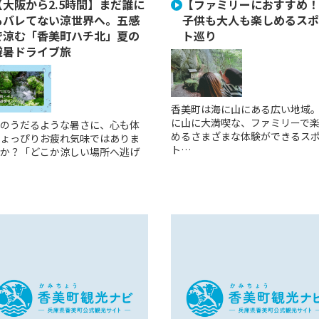
【大阪から2.5時間】まだ誰に
【ファミリーにおすすめ！
もバレてない涼世界へ。五感
子供も大人も楽しめるスポ
で涼む「香美町ハチ北」夏の
ト巡り
避暑ドライブ旅
香美町は海に山にある広い地域
に山に大満喫な、ファミリーで
のうだるような暑さに、心も体
めるさまざまな体験ができるス
ょっぴりお疲れ気味ではありま
ト…
か？「どこか涼しい場所へ逃げ