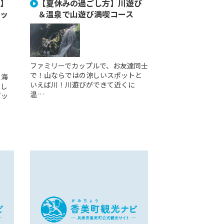
】
【夏休みの過ごし方】川遊び
ッ
＆温泉で山遊び満喫コース
ファミリーでカップルで、お友達同士
で！山ならではの涼しいスポットと
。海
いえば川！川遊びができて近くに
楽し
温…
ポッ