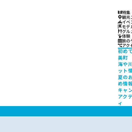
特集
観光
イベ
モデ
グル
体験
旅の
アク
初め
美町
海や
ット
夏の
め情
キャ
アク
ィ