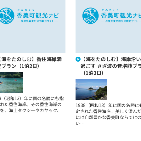
【海をたのしむ】香住海岸満
【海をたのしむ】海岸沿い
喫プラン（1泊2日）
過ごす さざ波の音堪能プ
（1泊2日）
38（昭和13）年に国の名勝にも指
れた香住海岸。その香住海岸の
1938（昭和13）年に国の名勝に
を、海上タクシーやカヤック、
定された香住海岸。美しく澄ん
には自然豊かな香美町ならでは
い…