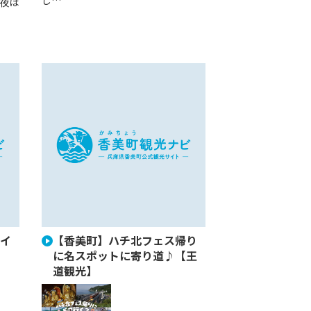
し…
夜は
イ
【香美町】ハチ北フェス帰り
に名スポットに寄り道♪【王
道観光】