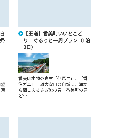
自
【王道】香美町いいとこど
帰
り ぐるっと一周プラン（1泊
2日）
。
香美町本物の食材「但馬牛」、「香
加盟
住ガニ」。雄大な山の自然に、海か
、滝
ら聞こえるさざ波の音。香美町の見
ど…