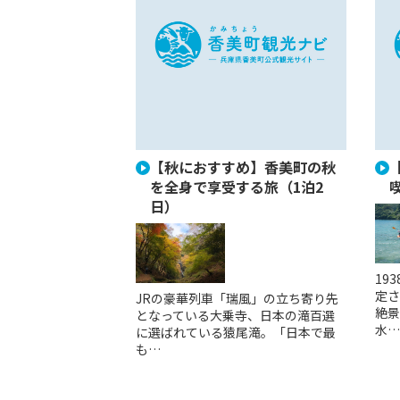
【秋におすすめ】香美町の秋
を全身で享受する旅（1泊2
日）
19
定さ
JRの豪華列車「瑞風」の立ち寄り先
絶景
となっている大乗寺、日本の滝百選
水…
に選ばれている猿尾滝。「日本で最
も…