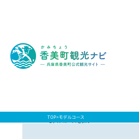
香
美
町
観
光
ナ
ビ
-
兵
庫
県
香
美
町
公
式
観
光
TOP
モデルコース
サ
モデルコースを探す