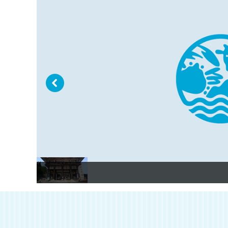
イ
ト
-
P
r
e
vi
o
u
s