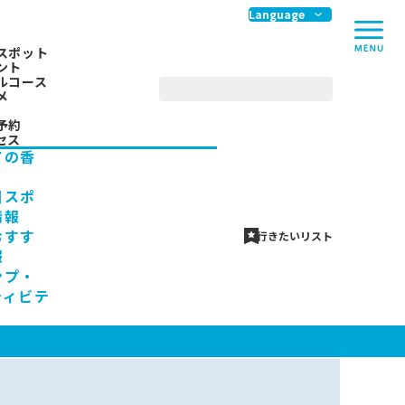
me
Language
スポット
ント
ルコース
メ
予約
セス
ての香
川スポ
情報
おすす
行きたいリスト
報
ンプ・
ティビテ