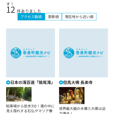
す！
12
件ありました
アクセス数順
更新順
現在地から近い順
日本の滝百選「猿尾滝」
但馬大佛 長楽寺
駐車場から徒歩3分！滝の中に
世界最大級の木像三大佛は迫
見え隠れする石仏やマリア像
力満点！