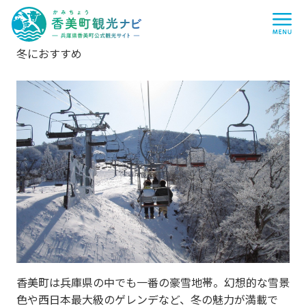
香
me
美
町
観
光
ナ
冬におすすめ
ビ
-
兵
庫
県
香
美
町
公
式
観
光
サ
イ
ト
-
香美町は兵庫県の中でも一番の豪雪地帯。幻想的な雪景
色や西日本最大級のゲレンデなど、冬の魅力が満載で