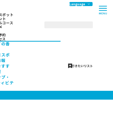
me
Language
スポット
ント
ルコース
メ
予約
セス
ての香
川スポ
情報
おすす
行きたいリスト
報
ンプ・
ティビテ