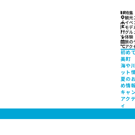
特集
観光
イベ
モデ
グル
体験
旅の
アク
初め
美町
海や
ット
夏の
め情
キャ
アク
ィ