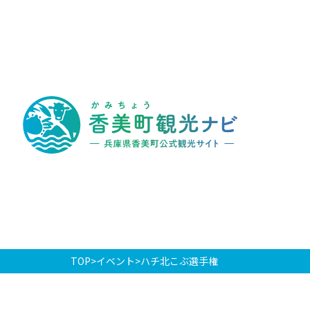
香
美
町
観
光
ナ
ビ
-
兵
庫
県
香
美
町
公
式
観
光
TOP
イベント
ハチ北こぶ選手権
サ