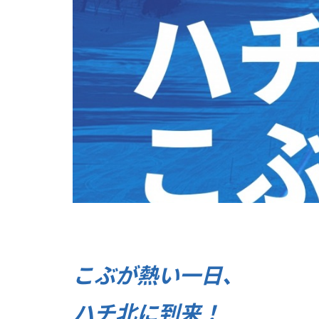
こぶが熱い一日、
ハ
チ北に到来！