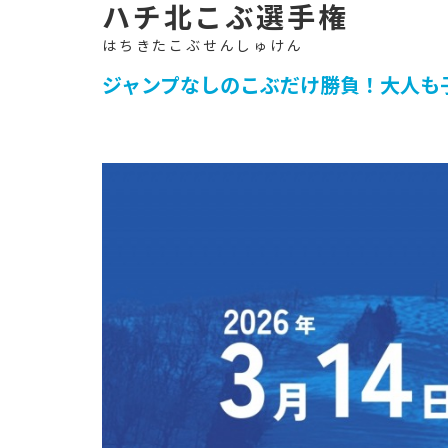
イ
ト
-
ハチ北こぶ選手権
ジャンプなしのこぶだけ勝負！大人も