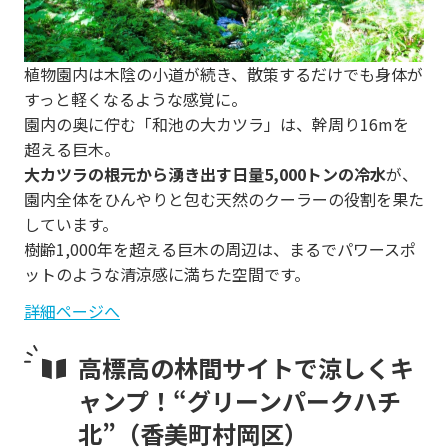
vi
xt
o
植物園内は木陰の小道が続き、散策するだけでも身体が
u
すっと軽くなるような感覚に。
s
園内の奥に佇む「和池の大カツラ」は、幹周り16mを
超える巨木。
大カツラの根元から湧き出す日量5,000トンの冷水
が、
園内全体をひんやりと包む天然のクーラーの役割を果た
しています。
樹齢1,000年を超える巨木の周辺は、まるでパワースポ
ットのような清涼感に満ちた空間です。
詳細ページへ
高標高の林間サイトで涼しくキ
ャンプ！“グリーンパークハチ
北”（香美町村岡区）