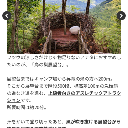
P
N
re
e
vi
xt
o
フツウの涼しさだけじゃ物足りないアナタにおすすめし
u
たいのが、「鳥の巣展望台」。
s
展望台まではキャンプ場から昇竜の滝の方へ200m。
そこから展望台まで階段500段、標高差100mの急傾斜
の道なき道を進む、
上級者向きのアスレチックアトラク
ション
です。
所要時間は約20分。
汗をかいて登り切ったあと、
風が吹き抜ける展望台から