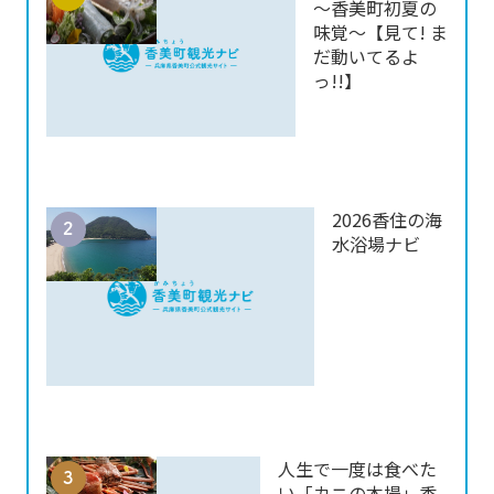
～香美町初夏の
味覚～【見て! ま
だ動いてるよ
っ!!】
2026香住の海
水浴場ナビ
人生で一度は食べた
い「カニの本場」香