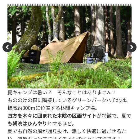
P
N
re
e
vi
xt
o
夏キャンプは暑い？ そんなことはありません！
u
もののけの森に隣接しているグリーンパークハチ北は、
s
標高約800mに位置する林間キャンプ場。
四方を木々に囲まれた木陰の区画サイト
が特徴で、夏で
も
朝晩はひんやり
とするほど。
夏でも自然の風が通り抜け、涼しく快適に過ごせるた
め、避暑キャンプにはイチオシのキャンプ場です！