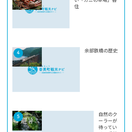
住
余部鉄橋の歴史
自然のク
ーラーが
待ってい