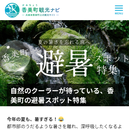
香
me
美
町
観
光
ナ
ビ
-
兵
庫
県
香
美
町
公
式
観
光
サ
イ
自然のクーラーが待っている、香
ト
-
美町の避暑スポット特集
今年の夏も、暑すぎる！
都市部のうだるような暑さを離れ、深呼吸したくなるよ