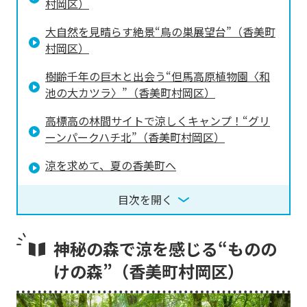
村岡区）
大自然を見晴らす絶景“鳥の巣展望台”（香美町
村岡区）
樹齢千年の巨木と出会う“但馬高原植物園〈和
池の大カツラ〉”（香美町村岡区）
高標高の林間サイトで涼しくキャンプ！“グリ
ーンパークハチ北”（香美町村岡区）
涼を求めて、夏の香美町へ
目次を開く
神秘の森で涼を感じる“ものの
けの森”（香美町村岡区）