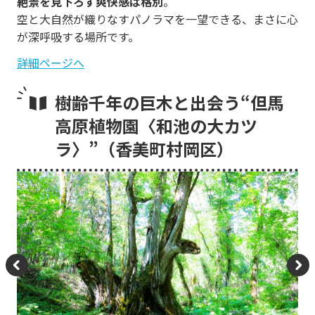
絶景を見下ろす爽快感は格別
。
空と大自然が織りなすパノラマを一望できる、まさに心
が深呼吸する場所です。
詳細ページへ
樹齢千年の巨木と出会う“但馬
高原植物園〈和池の大カツ
ラ〉”（香美町村岡区）
P
N
re
e