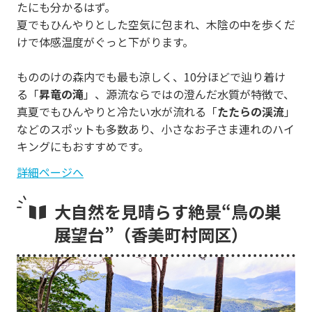
たにも分かるはず。
夏でもひんやりとした空気に包まれ、木陰の中を歩くだ
けで体感温度がぐっと下がります。
もののけの森内でも最も涼しく、10分ほどで辿り着け
る「
昇竜の滝
」、源流ならではの澄んだ水質が特徴で、
真夏でもひんやりと冷たい水が流れる「
たたらの渓流
」
などのスポットも多数あり、小さなお子さま連れのハイ
キングにもおすすめです。
詳細ページへ
大自然を見晴らす絶景“鳥の巣
展望台”（香美町村岡区）