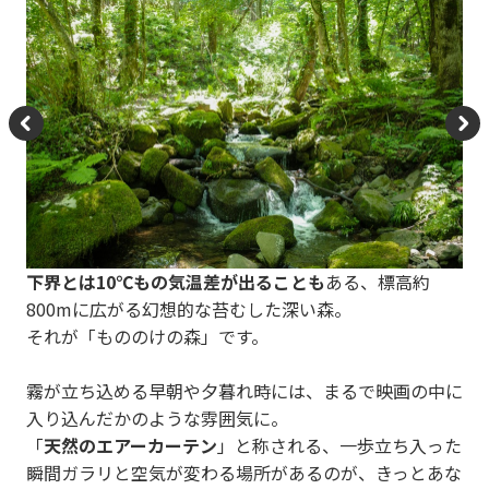
P
N
re
e
vi
xt
o
下界とは10℃もの気温差が出ることも
ある、標高約
u
800mに広がる幻想的な苔むした深い森。
s
それが「もののけの森」です。
霧が立ち込める早朝や夕暮れ時には、まるで映画の中に
入り込んだかのような雰囲気に。
「
天然のエアーカーテン
」と称される、一歩立ち入った
瞬間ガラリと空気が変わる場所があるのが、きっとあな