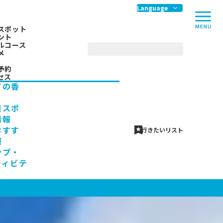
me
Language
スポット
ント
ルコース
メ
予約
セス
ての香
川スポ
情報
おすす
行きたいリスト
報
ンプ・
ティビテ