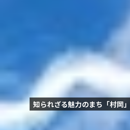
イ
ト
-
知られざる魅力のまち「村岡