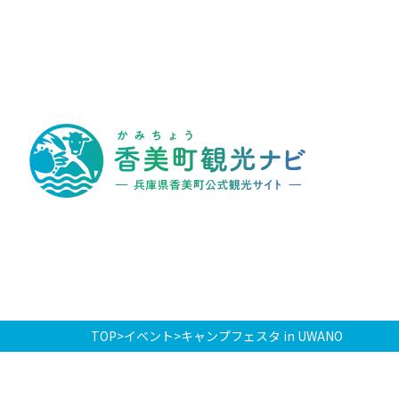
香
美
町
観
光
ナ
ビ
-
兵
庫
県
香
美
町
公
式
観
光
TOP
イベント
キャンプフェスタ in UWANO
サ