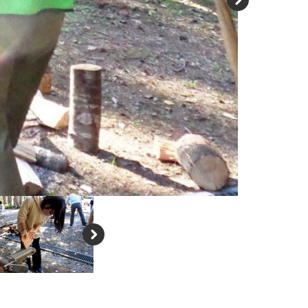
N
e
xt
N
e
xt