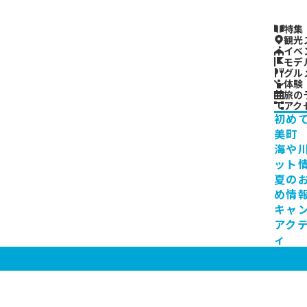
特集
観光
イベ
モデ
グル
体験
旅の
アク
初め
美町
海や
ット
夏の
め情
キャ
アク
ィ