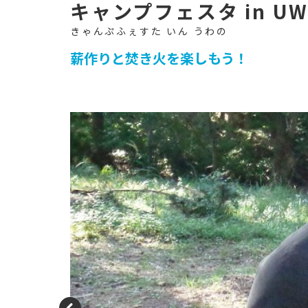
イ
ト
-
キャンプフェスタ in UW
薪作りと焚き火を楽しもう！