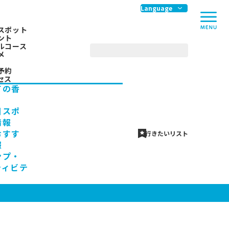
me
Language
スポット
ント
ルコース
メ
予約
セス
ての香
川スポ
情報
おすす
行きたいリスト
報
ンプ・
ティビテ