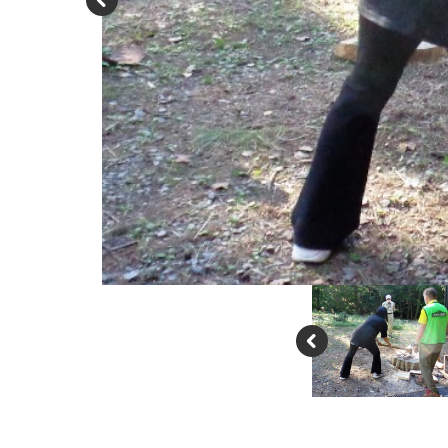
P
re
vi
o
u
s
P
re
vi