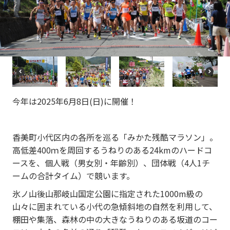
re
e
vi
xt
o
u
s
P
N
r
e
e
xt
今年は2025年6月8日(日)に開催！
vi
o
u
s
香美町小代区内の各所を巡る「みかた残酷マラソン」。
高低差400ｍを周回するうねりのある24kmのハードコ
ースを、個人戦（男女別・年齢別）、団体戦（4人1チ
ームの合計タイム）で競います。
氷ノ山後山那岐山国定公園に指定された1000m級の
山々に囲まれている小代の急傾斜地の自然を利用して、
棚田や集落、森林の中の大きなうねりのある坂道のコー