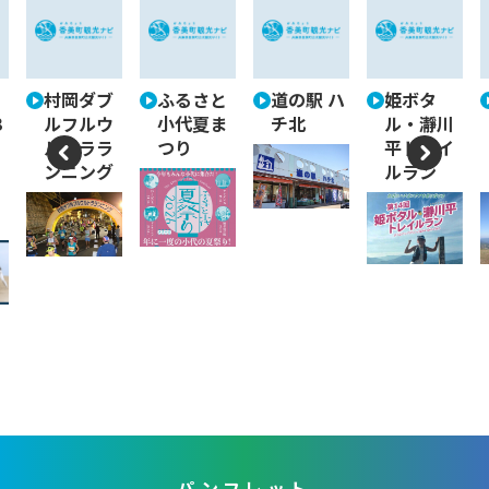
村岡ダブ
ふるさと
道の駅 ハ
姫ボタ
3
ルフルウ
小代夏ま
チ北
ル・瀞川
ルトララ
つり
平トレイ
ンニング
ルラン
P
N
re
e
vi
xt
o
u
s
パンフレット