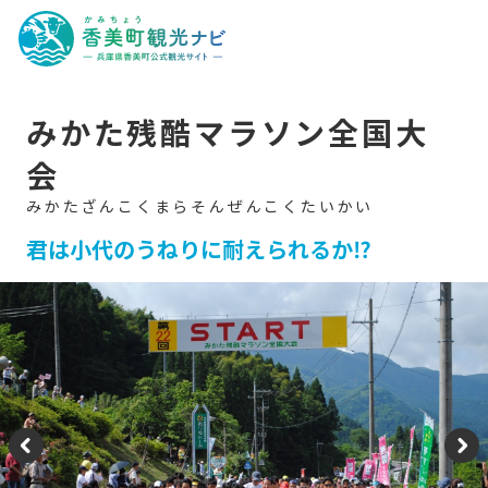
香
美
町
観
光
ナ
ビ
-
みかた残酷マラソン全国大
兵
庫
会
県
香
美
町
公
君は小代のうねりに耐えられるか⁉
式
観
光
サ
イ
ト
-
P
N