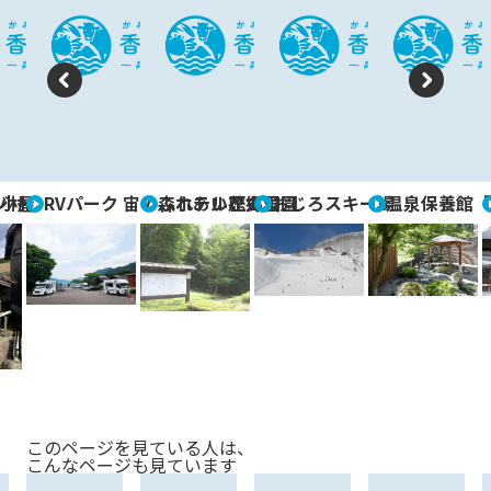
P
N
re
e
vi
xt
ジ村
小屋
RVパーク 宙の森ホテル花郷里
ふれあい歴史公園
おじろスキー場
温泉保養館「
o
u
s
このページを見ている人は、
こんなページも見ています