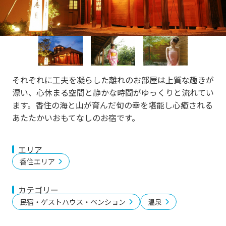
vi
xt
o
u
s
それぞれに工夫を凝らした離れのお部屋は上質な趣きが
漂い、心休まる空間と静かな時間がゆっくりと流れてい
ます。香住の海と山が育んだ旬の幸を堪能し心癒される
あたたかいおもてなしのお宿です。
エリア
香住エリア
カテゴリー
民宿・ゲストハウス・ペンション
温泉