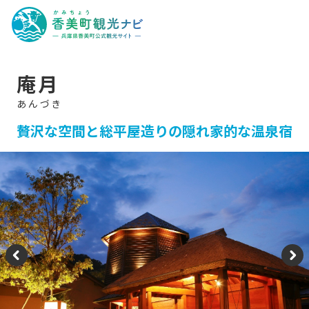
香
美
町
観
光
ナ
ビ
-
庵月
兵
庫
県
香
美
贅沢な空間と総平屋造りの隠れ家的な温泉宿
町
公
式
観
光
サ
イ
ト
-
P
N
re
e