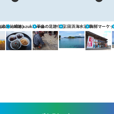
P
N
re
e
vi
xt
able
(志馬比城跡)
aoite.azuki.base
平島の足跡化石
三田浜海水浴場
海鮮マーケッ
o
u
s