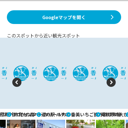
Googleマップを開く
このスポットから近い観光スポット
P
N
re
e
vi
xt
デン
原野外教育センター
うづかの森ベーカリー＆カフェ
道の駅 ハチ北
香美いちご摘み取り体験
兎和野の大か
o