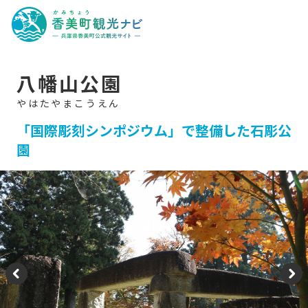
香
美
町
観
光
ナ
ビ
-
八幡山公園
兵
庫
県
香
美
「国際彫刻シンポジウム」で整備した石彫公
町
園
公
式
観
光
サ
イ
ト
-
P
N