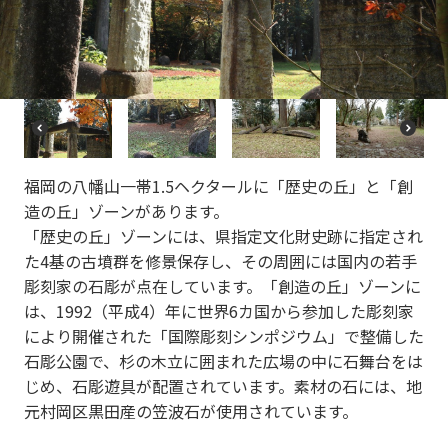
re
e
vi
xt
o
u
s
P
N
r
e
e
xt
福岡の八幡山一帯1.5ヘクタールに「歴史の丘」と「創
vi
o
造の丘」ゾーンがあります。
u
「歴史の丘」ゾーンには、県指定文化財史跡に指定され
s
た4基の古墳群を修景保存し、その周囲には国内の若手
彫刻家の石彫が点在しています。「創造の丘」ゾーンに
は、1992（平成4）年に世界6カ国から参加した彫刻家
により開催された「国際彫刻シンポジウム」で整備した
石彫公園で、杉の木立に囲まれた広場の中に石舞台をは
じめ、石彫遊具が配置されています。素材の石には、地
元村岡区黒田産の笠波石が使用されています。