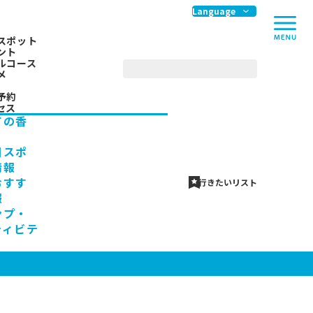
me
Language
スポット
ント
ルコース
メ
予約
セス
ての香
川スポ
情報
おすす
行きたいリスト
報
ンプ・
ティビテ