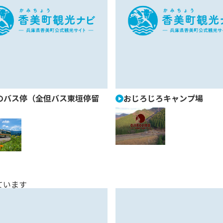
のバス停（全但バス東垣停留
おじろじろキャンプ場
ています