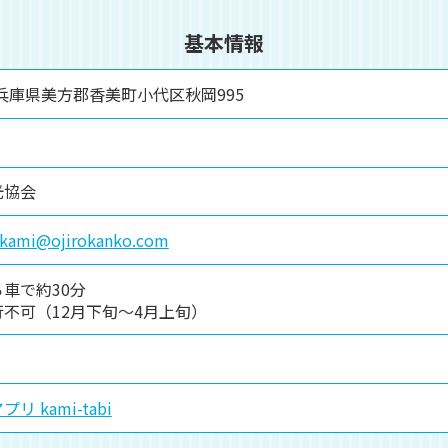
基本情報
3 兵庫県美方郡香美町小代区秋岡995
光協会
okami@ojirokanko.com
車で約30分
不可（12月下旬～4月上旬）
 kami-tabi