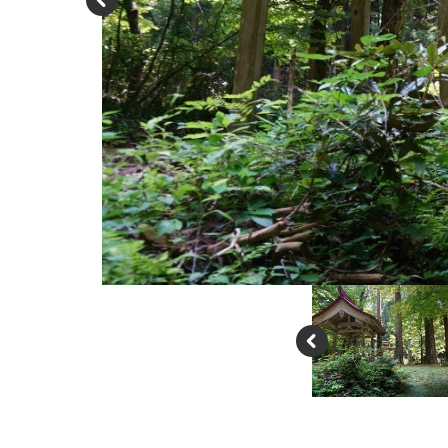
P
re
vi
o
u
s
P
re
vi