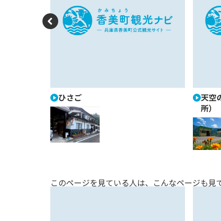
P
re
vi
o
u
ジ村
ひさご
天空
所）
s
このページを見ている人は、
こんなページも見