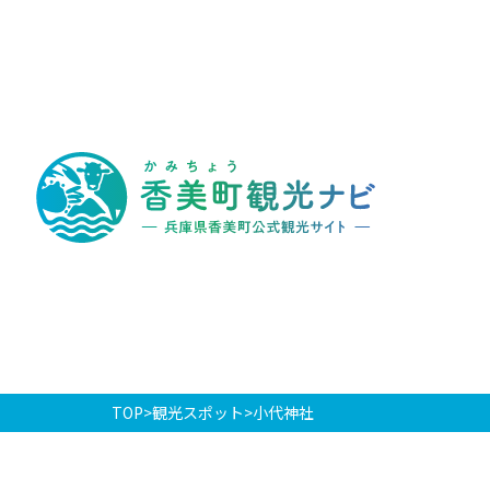
香
美
町
観
光
ナ
ビ
-
兵
庫
県
香
美
町
公
式
観
光
TOP
観光スポット
小代神社
サ