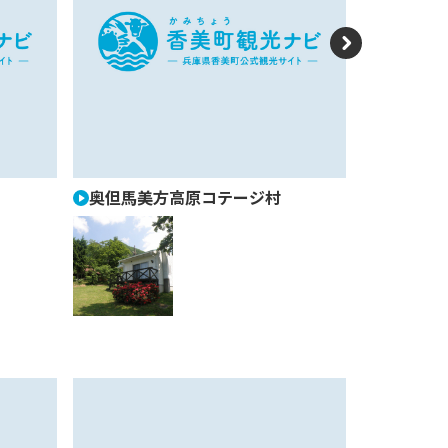
N
e
xt
奥但馬美方高原コテージ村
蔵サウナ