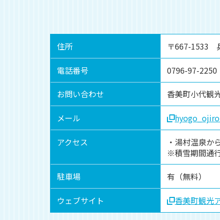
住所
〒667-153
電話番号
0796-97-2250
お問い合わせ
香美町小代観
メール
hyogo_ojir
アクセス
・湯村温泉から
※積雪期間通行
駐車場
有（無料）
ウェブサイト
香美町観光アプリ