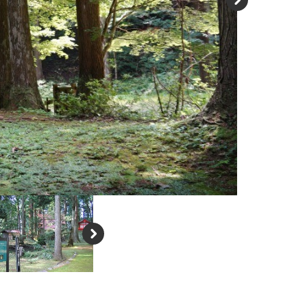
N
e
xt
N
e
xt