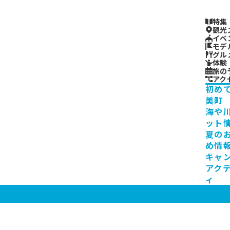
特集
観光
イベ
モデ
グル
体験
旅の
アク
初め
美町
海や
ット
夏の
め情
キャ
アク
ィ