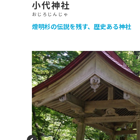
イ
ト
-
小代神社
燈明杉の伝説を残す、歴史ある神社