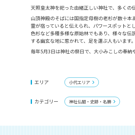
o
天照皇太神を祀った由緒正しい神社で、多くの
u
山頂神殿のそばには国指定母樹の老杉が数十本
s
霊が宿っていると伝えられ、パワースポットと
色杉など多種多様な原始林でもあり、様々な伝
する幽玄な地に惹かれて、足を運ぶ人もいます
毎年5月3日は神社の祭日で、大小みこしの奉納
エリア
小代エリア
カテゴリー
神社仏閣・史跡・名勝