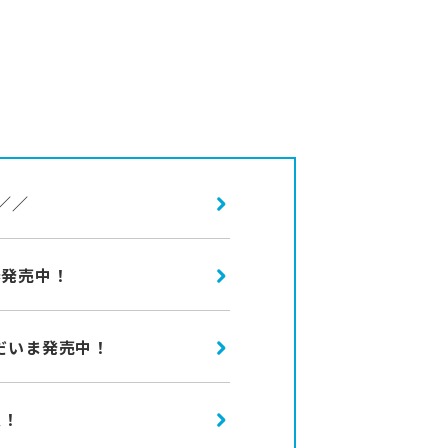
／／
券発売中！
だいま発売中！
定！