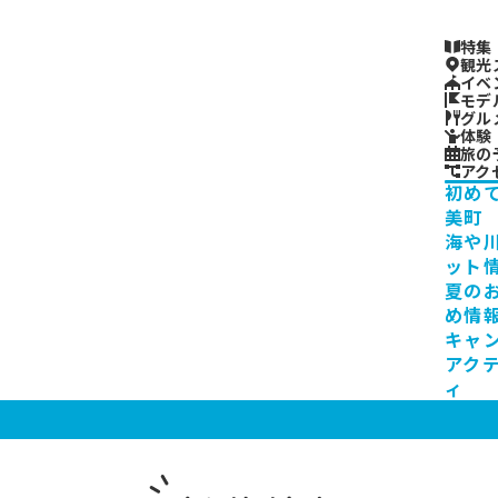
特集
観光
イベ
モデ
グル
体験
旅の
アク
初め
美町
海や
ット
夏の
め情
キャ
アク
ィ