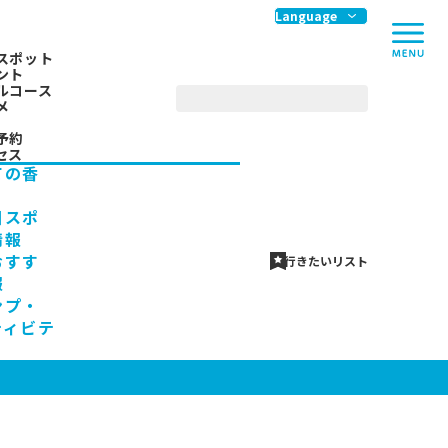
me
Language
スポット
ント
ルコース
メ
予約
セス
ての香
川スポ
情報
おすす
行きたいリスト
報
ンプ・
ティビテ