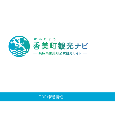
香
美
町
観
光
ナ
ビ
-
兵
庫
県
香
美
町
公
式
観
光
TOP
新着情報
サ