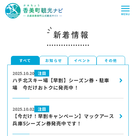
香
me
美
町
観
光
ナ
ビ
-
新着情報
兵
庫
県
香
美
町
すべて
お知らせ
イベント
その他
more
公
式
注目
2025.10.20
観
ハチ北スキー場【早割】シーズン券・駐車
光
サ
場 今だけおトクに発売中！
イ
ト
-
more
注目
2025.10.02
【今だけ！早割キャンペーン】マックアース
兵庫5シーズン券発売中です！