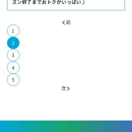
ズン終了までおトクがいっぱい♪
前
1
2
3
4
5
次