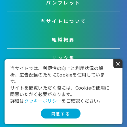
パンフレット
当サイトについて
組織概要
リンク集
×
当サイトでは、利便性の向上と利用状況の解
析、広告配信のためにCookieを使用していま
お問い合わせ
す。
サイトを閲覧いただく際には、Cookieの使用に
同意いただく必要があります。
詳細は
クッキーポリシー
をご確認ください。
同意する