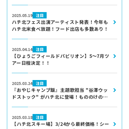
more
注目
2025.05.19
ハチ北フェス出演アーティスト発表！今年も
ハチ北米食べ放題！フード出店も多数あり！
more
注目
2025.04.14
【ひょうごフィールドパビリオン】5～7月ツ
アー日程決定！！
more
注目
2025.03.24
『おやじキャンプ飯』主題歌担当 "谷澤ウッ
ドストック" がハチ北に登場！もののけの森
音楽祭2025 Spring開催決定♪
more
注目
2025.03.18
【ハチ北スキー場】3/24から最終価格！シー