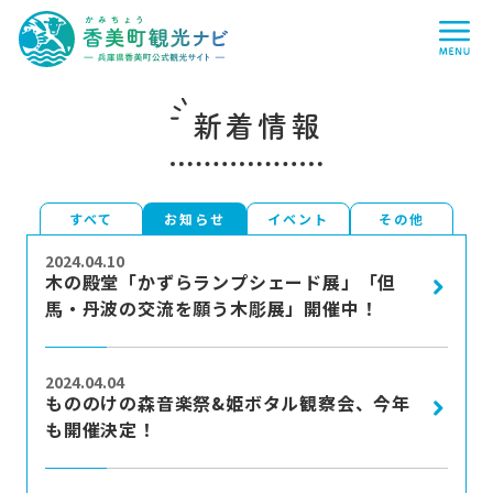
香
me
美
町
観
光
ナ
ビ
-
新着情報
兵
庫
県
香
美
町
すべて
お知らせ
イベント
その他
more
公
式
2024.04.10
観
木の殿堂「かずらランプシェード展」「但
光
馬・丹波の交流を願う木彫展」開催中！
サ
イ
ト
more
-
2024.04.04
もののけの森音楽祭&姫ボタル観察会、今年
も開催決定！
more