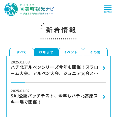
香
me
美
町
観
光
ナ
ビ
-
新着情報
兵
庫
県
香
美
町
すべて
お知らせ
イベント
その他
more
公
式
2025.01.08
観
ハチ北アルペンシリーズ今年も開催！スラロ
光
ーム大会、アルペン大会、ジュニア大会と3
サ
イ
つの大会が楽しめる2日間！
ト
more
-
2025.01.02
SAJ公認バッヂテスト、今年もハチ北高原ス
キー場で開催！
more