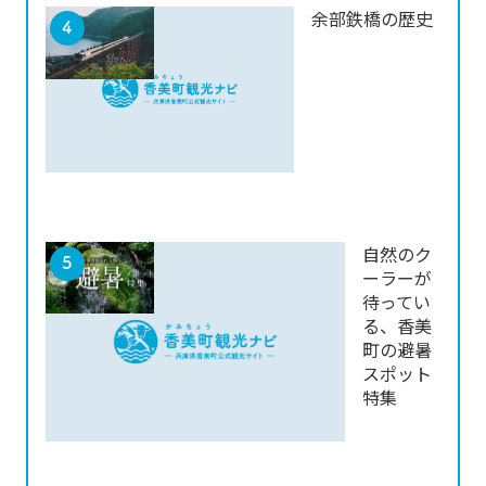
余部鉄橋の歴史
自然のク
ーラーが
待ってい
る、香美
町の避暑
スポット
特集