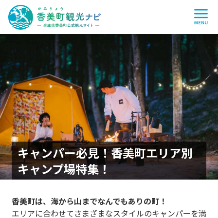
香
me
美
町
観
光
ナ
ビ
-
兵
庫
県
香
美
町
公
式
観
光
サ
イ
キャンパー必見！香美町エリア別
ト
-
キャンプ場特集！
香美町は、海から山までなんでもありの町！
エリアに合わせてさまざまなスタイルのキャンパーを満