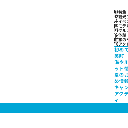
特集
観光
イベ
モデ
グル
体験
旅の
アク
初め
美町
海や
ット
夏の
め情
キャ
アク
ィ