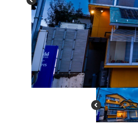
P
re
vi
o
u
s
P
re
vi