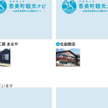
工房 まるや
北由商店
ています