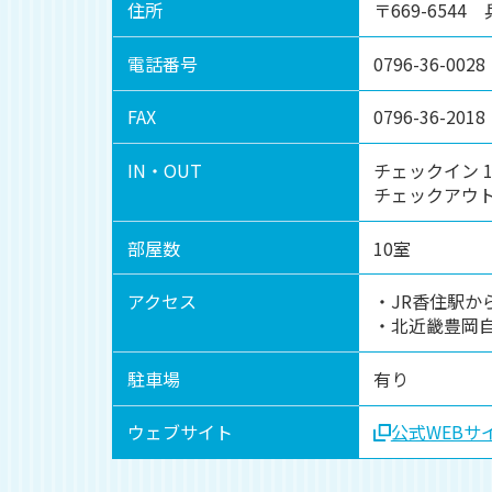
住所
〒669-654
電話番号
0796-36-0028
FAX
0796-36-2018
IN・OUT
チェックイン 15
チェックアウト 1
部屋数
10室
アクセス
・JR香住駅か
・北近畿豊岡自
駐車場
有り
ウェブサイト
公式WEBサ