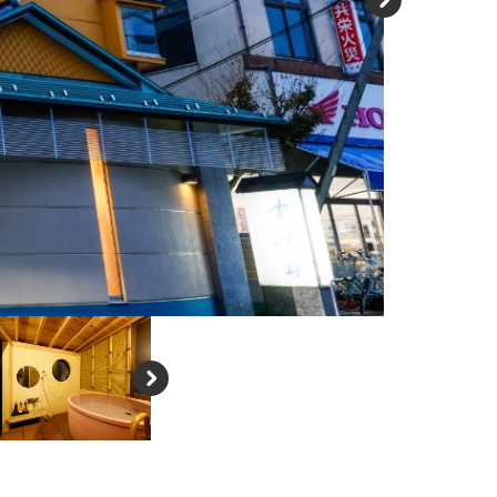
N
e
xt
N
e
xt