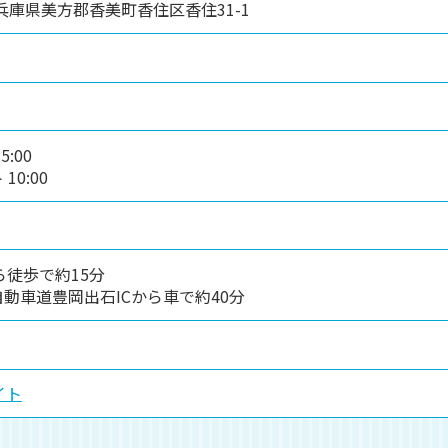
4 兵庫県美方郡香美町香住区香住31-1
:00
0:00
ら徒歩で約15分
動車道豊岡出石ICから車で約40分
イト