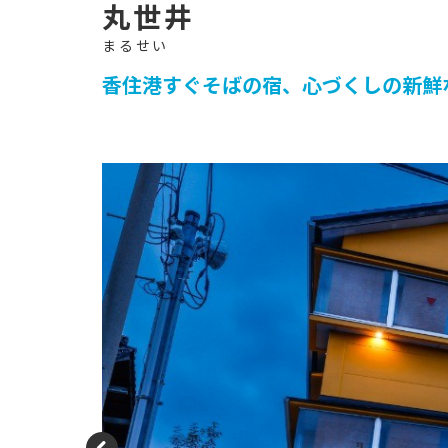
イ
ト
-
丸世井
香住港すぐそばの宿、心づくしの新鮮