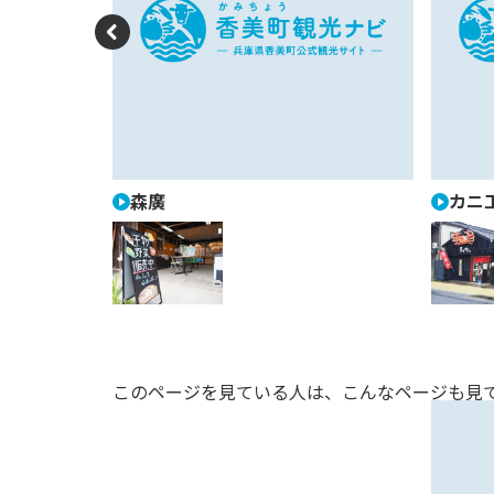
P
re
vi
o
u
森廣
カニ
s
このページを見ている人は、
こんなページも見