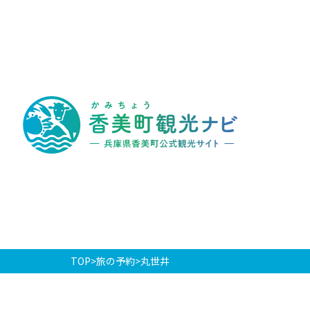
香
美
町
観
光
ナ
ビ
-
兵
庫
県
香
美
町
公
式
観
光
TOP
旅の予約
丸世井
サ