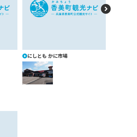
N
e
xt
にしとも かに市場
しおかぜ