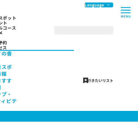
me
Language
スポット
ント
ルコース
メ
予約
セス
ての香
川スポ
情報
おすす
行きたいリスト
報
ンプ・
ティビテ