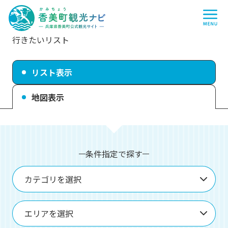
香
me
美
町
観
光
ナ
行きたいリスト
ビ
-
兵
庫
リスト表示
県
香
美
地図表示
町
公
式
観
光
サ
イ
条件指定で探す
ト
-
カテゴリを選択
エリアを選択