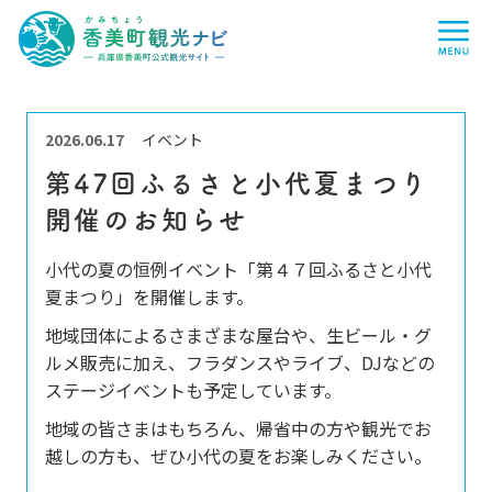
香
me
美
町
観
光
ナ
ビ
-
兵
2026.06.17
イベント
庫
県
第47回ふるさと小代夏まつり
香
美
開催のお知らせ
町
公
式
小代の夏の恒例イベント「第４７回ふるさと小代
観
光
夏まつり」を開催します。
サ
イ
地域団体によるさまざまな屋台や、生ビール・グ
ト
-
ルメ販売に加え、フラダンスやライブ、DJなどの
ステージイベントも予定しています。
地域の皆さまはもちろん、帰省中の方や観光でお
越しの方も、ぜひ小代の夏をお楽しみください。