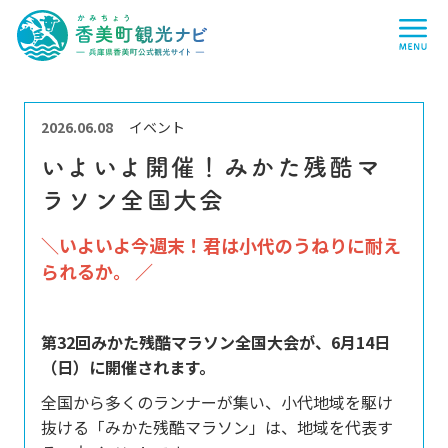
香
me
美
町
観
光
ナ
ビ
-
兵
2026.06.08
イベント
庫
県
いよいよ開催！みかた残酷マ
香
美
ラソン全国大会
町
公
式
＼いよいよ今週末！君は小代のうねりに耐え
観
光
られるか。 ／
サ
イ
ト
-
第32回みかた残酷マラソン全国大会が、6月14日
（日）に開催されます。
全国から多くのランナーが集い、小代地域を駆け
抜ける「みかた残酷マラソン」は、地域を代表す