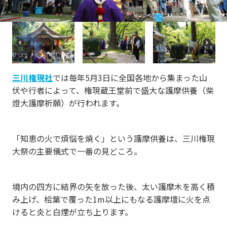
o
u
s
P
N
r
e
e
xt
vi
三川権現社
では毎年5月3日に全国各地から集まった山
o
伏や行者によって、権現蔵王堂前で盛大な護摩供養（柴
u
s
燈大護摩祈願）が行われます。
「知恵の火で煩悩を焼く」という護摩供養は、三川権現
大祭の主要儀式で一番の見どころ。
境内の四方に結界の矢を放った後、太い護摩木を高く積
み上げ、桧葉で覆った1m以上にもなる護摩壇に火を点
けると炎と白煙が立ち上ります。