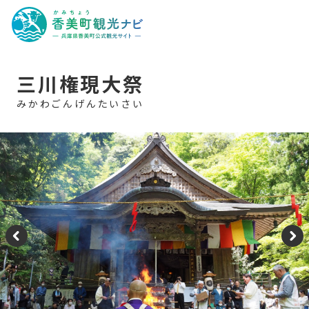
香
m
美
町
観
光
ナ
ビ
-
三川権現大祭
兵
庫
県
香
美
町
公
式
観
光
サ
イ
ト
-
P
N
re
e
vi
xt