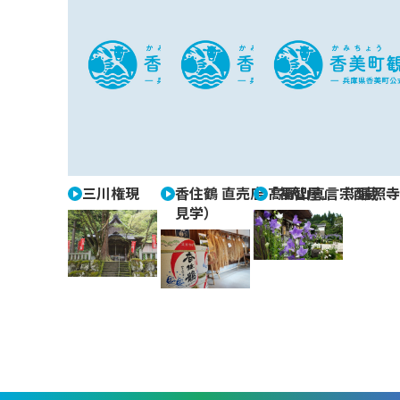
三川権現
香住鶴 直売店「福智屋」（酒蔵
高野山真言宗 遍照寺
見学）