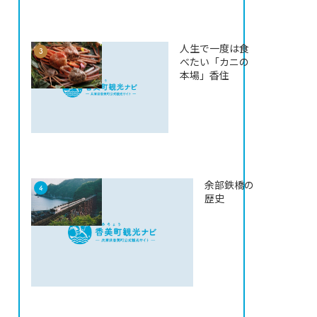
人生で一度は食
べたい「カニの
本場」香住
余部鉄橋の
歴史