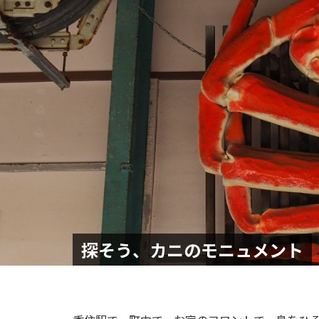
イ
ト
-
探そう、カニのモニュメント