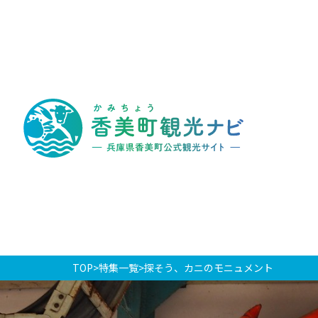
香
美
町
観
光
ナ
ビ
-
兵
庫
県
香
美
町
公
式
観
光
TOP
特集一覧
探そう、カニのモニュメント
サ