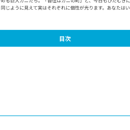
そめる巨大ガニたち。「香住はカニの町」と、今日もひたむき
、同じように見えて実はそれぞれに個性が光ります。あなたは
目次