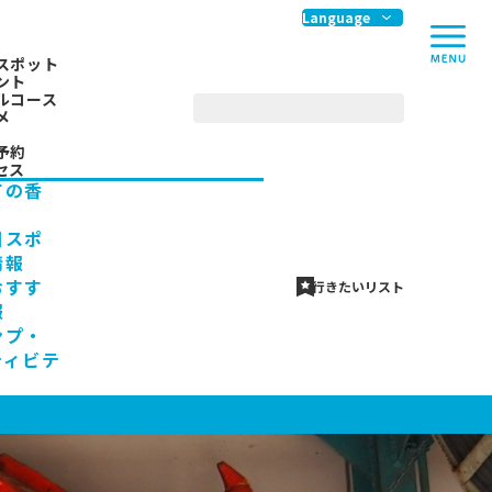
me
Language
スポット
ント
ルコース
メ
予約
セス
ての香
川スポ
情報
おすす
行きたいリスト
報
ンプ・
ティビテ