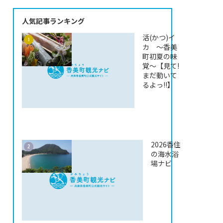
人気記事ランキング
活(かつ)イ
カ ～香美
町初夏の味
覚～【見て!
まだ動いて
るよっ!!】
2026香住
の海水浴
場ナビ