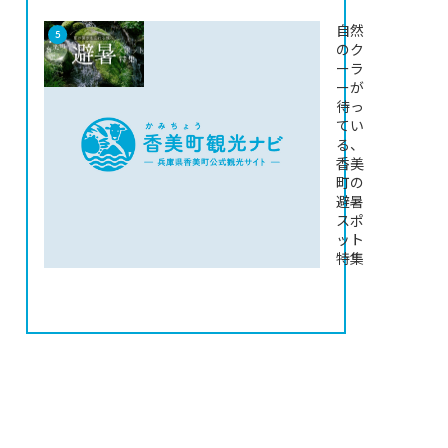
自然
のク
ーラ
ーが
待っ
てい
る、
香美
町の
避暑
スポ
ット
特集