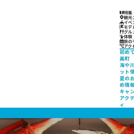
特集
観光
イベ
モデ
グル
体験
旅の
アク
初め
美町
海や
ット
夏の
め情
キャ
アク
ィ